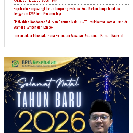
KAKEK 63TH. CABULI BOCAH SMP
Kapolresta Banyuwangi Terjun Langsung evakuasi Satu Korban Tanpa Identitas
Tenggelam KMP Tunu Pratama Jaya
PP Al-Ishlah Bondowoso Salurkan Bantuan Melalui ACT untuk korban kemanusian di
Wamena, Ambon dan Lombok
Implementasi Eduwisata Guna Penguatan Wawasan Ketahanan Pangan Nasional