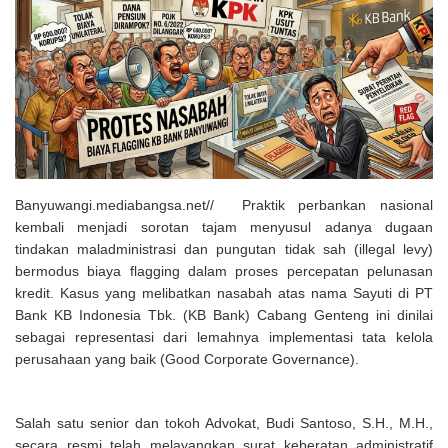
Solusi Tingkatkan Keaktifan Peserta JKN, Banyuwangi Jadi Lokasi
Uji Coba Program NADI JKN
Banyuwangi.mediabangsa.net// Praktik perbankan nasional
kembali menjadi sorotan tajam menyusul adanya dugaan
tindakan maladministrasi dan pungutan tidak sah (illegal levy)
bermodus biaya flagging dalam proses percepatan pelunasan
kredit. Kasus yang melibatkan nasabah atas nama Sayuti di PT
Bank KB Indonesia Tbk. (KB Bank) Cabang Genteng ini dinilai
sebagai representasi dari lemahnya implementasi tata kelola
perusahaan yang baik (Good Corporate Governance).
Salah satu senior dan tokoh Advokat, Budi Santoso, S.H., M.H.,
secara resmi telah melayangkan surat keberatan administratif