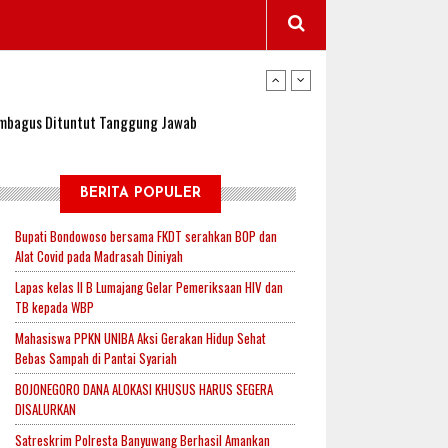
wangi Jadi Lokasi Uji Coba Program NADI JKN
sembagus Dituntut Tanggung Jawab
n Padi, Proyeksi Hasil Capai 2,4 Ton Gabah
BERITA POPULER
Bupati Bondowoso bersama FKDT serahkan BOP dan
Alat Covid pada Madrasah Diniyah
jak-Indonesia.id Perkuat Sinergitas Lewat Ngopi
Lapas kelas II B Lumajang Gelar Pemeriksaan HIV dan
TB kepada WBP
Mahasiswa PPKN UNIBA Aksi Gerakan Hidup Sehat
RI untuk Mendukung Ketahanan Pangan Nasional
Bebas Sampah di Pantai Syariah
BOJONEGORO DANA ALOKASI KHUSUS HARUS SEGERA
DISALURKAN
wangi Jadi Lokasi Uji Coba Program NADI JKN
Satreskrim Polresta Banyuwang Berhasil Amankan