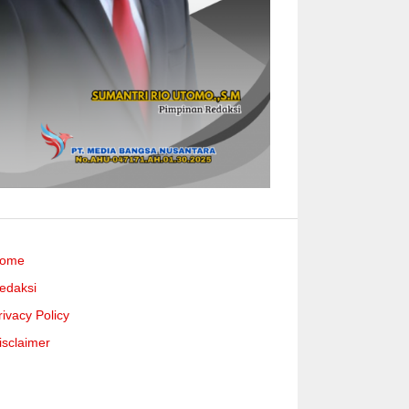
ome
edaksi
rivacy Policy
isclaimer