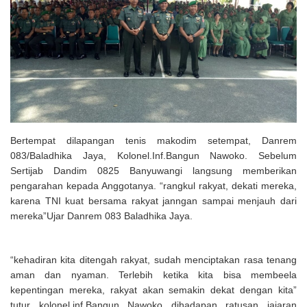
Solusi Tingkatkan Keaktifan Peserta JKN, Banyuwangi Jadi Lokasi
Uji Coba Program NADI JKN
Bertempat dilapangan tenis makodim setempat, Danrem
083/Baladhika Jaya, Kolonel.Inf.Bangun Nawoko. Sebelum
Sertijab Dandim 0825 Banyuwangi langsung memberikan
pengarahan kepada Anggotanya. “rangkul rakyat, dekati mereka,
karena TNI kuat bersama rakyat janngan sampai menjauh dari
mereka”Ujar Danrem 083 Baladhika Jaya.
“kehadiran kita ditengah rakyat, sudah menciptakan rasa tenang
aman dan nyaman. Terlebih ketika kita bisa membeela
kepentingan mereka, rakyat akan semakin dekat dengan kita”
tutur kolonel.inf.Bangun Nawoko dihadapan ratusan jajaran