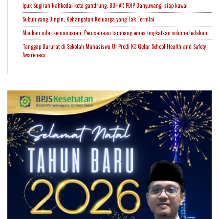
Ipuk Sugirah Nahkodai kota gandrung. BBHAR PDIP Banyuwangi siap kawal
Subuh yang Dingin, Kehangatan Keluarga yang Tak Ternilai
Abaikan nilai kemanusian. Perusahaan tambang emas tingkatkan volume ledakan
Tanggap Darurat di Sekolah Mahasiswa UI Prodi K3 Gelar School Health and Safety
Awareness