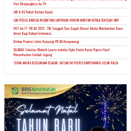
Hari Bhayangkara ke-79
LAB & KS Peduli Korban Banjir
LSM PEDULI BANGSA NUSANTARA LAPORKAN OKNUM MANTAN KEPALA SEKOLAH SMP
HUT ke-77 TNI AU 2023 : TNI Tangguh Dan Gagah Berani Selalu Memberikan Rasa
Aman Bagi Rakyat Indonesia
Dinkes Provinsi Jatim Kunjungi PD NA Banyuwangi
SELARAS: Eskalasi Motorik Lansia melalui Cipta Hasta Karya Pigura Hasil
Pemanfaatan Limbah Jagung
TEKAN ANGKA KECELAKAAN DIJALAN. SATLANTAS POLRES BANYUWANGI GELAR RAZIA