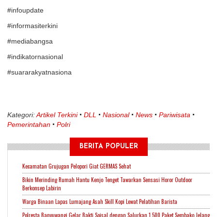
#infoupdate
#informasiterkini
#mediabangsa
#indikatornasional
#suararakyatnasiona
Kategori:
Artikel Terkini
DLL
Nasional
News
Pariwisata
Pemerintahan
Polri
BERITA POPULER
Kecamatan Grujugan Pelopori Giat GERMAS Sehat
Bikin Merinding Rumah Hantu Kenjo Tenget Tawarkan Sensasi Horor Outdoor
Berkonsep Labirin
Warga Binaan Lapas Lumajang Asah Skill Kopi Lewat Pelatihan Barista
Polresta Banyuwangi Gelar Bakti Soisal dengan Salurkan 1.500 Paket Sembako Jelang