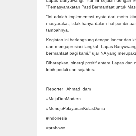
Lapas Banyuwangi. Hal ini sejalan dengan k
"Pemasyarakatan Pasti Bermanfaat untuk Masy
"Ini adalah implementasi nyata dari motto k
masyarakat, tidak hanya dalam hal pembinaan 
tambahnya.
Kegiatan ini berlangsung dengan lancar dan 
dan mengapresiasi langkah Lapas Banyuwangi. 
bermanfaat bagi kami,” ujar NA yang merupak
Diharapkan, sinergi positif antara Lapas dan 
lebih peduli dan sejahtera.
Reporter : Ahmad Idam
#MajuDanModern
#MenujuPelayananKelasDunia
#indonesia
#prabowo