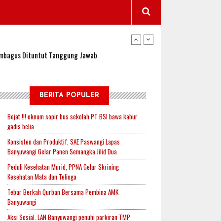
wangi Jadi Lokasi Uji Coba Program NADI JKN
sembagus Dituntut Tanggung Jawab
n Padi, Proyeksi Hasil Capai 2,4 Ton Gabah
BERITA POPULER
Bejat !!! oknum sopir bus sekolah PT BSI bawa kabur
gadis belia
jak-Indonesia.id Perkuat Sinergitas Lewat Ngopi
Konsisten dan Produktif, SAE Paswangi Lapas
Banyuwangi Gelar Panen Semangka Jilid Dua
Peduli Kesehatan Murid, PPNA Gelar Skrining
RI untuk Mendukung Ketahanan Pangan Nasional
Kesehatan Mata dan Telinga
Tebar Berkah Qurban Bersama Pembina AMK
Banyuwangi
wangi Jadi Lokasi Uji Coba Program NADI JKN
Aksi Sosial. LAN Banyuwangi penuhi parkiran TMP