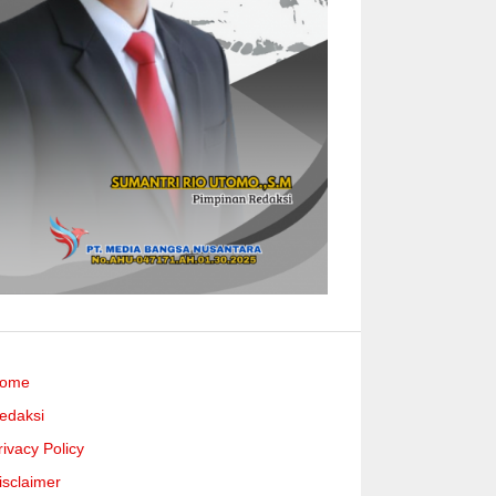
ome
edaksi
rivacy Policy
isclaimer