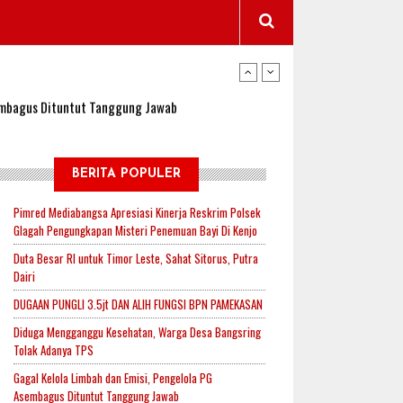
wangi Jadi Lokasi Uji Coba Program NADI JKN
sembagus Dituntut Tanggung Jawab
n Padi, Proyeksi Hasil Capai 2,4 Ton Gabah
BERITA POPULER
Pimred Mediabangsa Apresiasi Kinerja Reskrim Polsek
Glagah Pengungkapan Misteri Penemuan Bayi Di Kenjo
jak-Indonesia.id Perkuat Sinergitas Lewat Ngopi
Duta Besar RI untuk Timor Leste, Sahat Sitorus, Putra
Dairi
DUGAAN PUNGLI 3.5jt DAN ALIH FUNGSI BPN PAMEKASAN
RI untuk Mendukung Ketahanan Pangan Nasional
Diduga Mengganggu Kesehatan, Warga Desa Bangsring
Tolak Adanya TPS
Gagal Kelola Limbah dan Emisi, Pengelola PG
wangi Jadi Lokasi Uji Coba Program NADI JKN
Asembagus Dituntut Tanggung Jawab