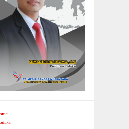
ome
edaksi