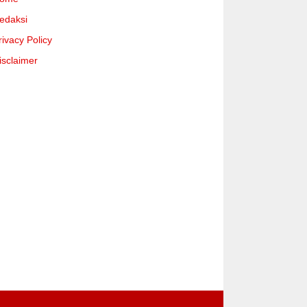
edaksi
rivacy Policy
isclaimer