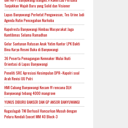
GM FKPPI Banyuwangi Bangkit.!! Rakercab Perdana
Tunjukkan Wajah Baru yang Solid dan Visioner
Lapas Banyuwangi Perketat Pengawasan, Tes Urine Jadi
Agenda Rutin Pencegahan Narkoba
Kapolresta Banyuwangi Himbau Masyarakat Jaga
Kamtibmas Selama Ramadhan
Gelar Santunan Ratusan Anak Yatim Kantor LPK Bakti
Bina Karya Resmi Buka di Banyuwangi
36 Peserta Pemagangan Kemnaker Mulai Ikuti
Orientasi di Lapas Banyuwangi
Peneliti SRC Apresiasi Kesimpulan DPR–Kapolri soal
Arah Revisi UU Polri
HMI Cabang Banyuwangi Kecam !!! rencana DLH
Banyuwangi tebang 4000 mangrove
YUNUS DIBURU BANSER DAN GP ANSOR BANYUWANGI
Kogaslagab TNI Berhasil Hancurkan Musuh dengan
Peluru Kendali Exocet MM 40 Block-3