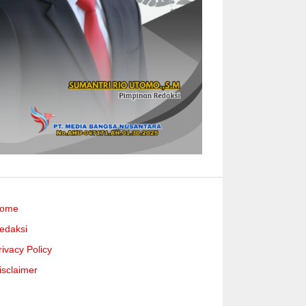
ome
edaksi
rivacy Policy
isclaimer