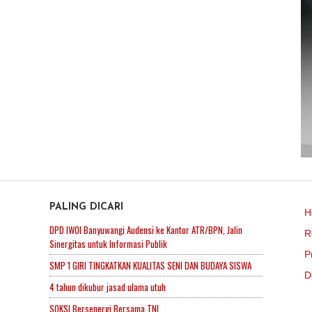
PALING DICARI
H
DPD IWOI Banyuwangi Audensi ke Kantor ATR/BPN, Jalin
R
Sinergitas untuk Informasi Publik
P
SMP 1 GIRI TINGKATKAN KUALITAS SENI DAN BUDAYA SISWA
D
4 tahun dikubur jasad ulama utuh
SOKSI Bersenergi Bersama TNI