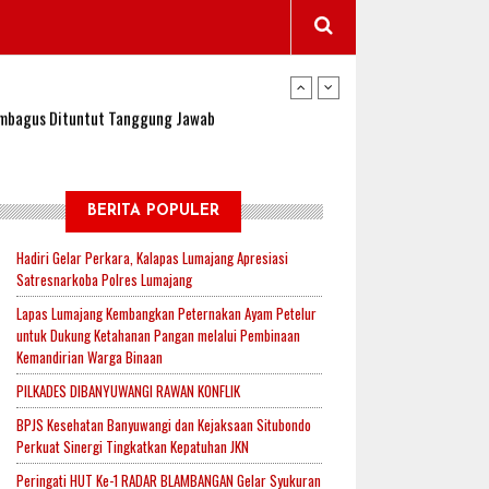
wangi Jadi Lokasi Uji Coba Program NADI JKN
sembagus Dituntut Tanggung Jawab
n Padi, Proyeksi Hasil Capai 2,4 Ton Gabah
BERITA POPULER
Hadiri Gelar Perkara, Kalapas Lumajang Apresiasi
Satresnarkoba Polres Lumajang
jak-Indonesia.id Perkuat Sinergitas Lewat Ngopi
Lapas Lumajang Kembangkan Peternakan Ayam Petelur
untuk Dukung Ketahanan Pangan melalui Pembinaan
Kemandirian Warga Binaan
RI untuk Mendukung Ketahanan Pangan Nasional
PILKADES DIBANYUWANGI RAWAN KONFLIK
BPJS Kesehatan Banyuwangi dan Kejaksaan Situbondo
Perkuat Sinergi Tingkatkan Kepatuhan JKN
wangi Jadi Lokasi Uji Coba Program NADI JKN
Peringati HUT Ke-1 RADAR BLAMBANGAN Gelar Syukuran