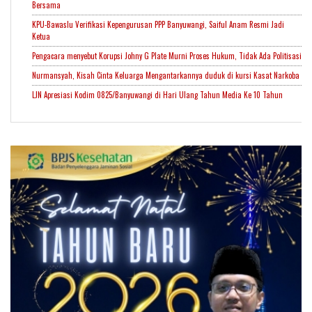
Bersama
KPU-Bawaslu Verifikasi Kepengurusan PPP Banyuwangi, Saiful Anam Resmi Jadi
Ketua
Pengacara menyebut Korupsi Johny G Plate Murni Proses Hukum, Tidak Ada Politisasi
Nurmansyah, Kisah Cinta Keluarga Mengantarkannya duduk di kursi Kasat Narkoba
LJN Apresiasi Kodim 0825/Banyuwangi di Hari Ulang Tahun Media Ke 10 Tahun