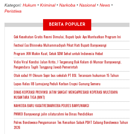
Kategori:
Hukum
Kriminal
Narkoba
Nasional
News
Peristiwa
BERITA POPULER
Cek Kesehatan Gratis Resmi Dimulai, Bupati Ipuk: Ayo Manfaatkan Program Ini
Festival Eco Bhinneka Muhammadiyah Pikat Hati Bupati Banyuwangi
Program JKN Makin Kuat, Cetak SDM Sehat untuk Indonesia Hebat
Vidio Viral Kondisi Jalan Kritis..! Tergenang Bak Kolam di Muncar Banyuwangi,
Pengendara Tagih Tanggung Jawab Pemerintah
Otak cabul !!! Oknum Sopir bus sekolah PT BSI. Terancam hukuman 15 Tahun
Lapas Kelas IIB Lumajang Peduli Korban Erupsi Gunung Semeru
DINAS KOPERASI PROVINSI JATIM SANGAT MENGAPRESIASI KOPERASI MULTIDAYA
NUSANTARA TIGA (MNT)
NAHKODA BARU KASATRESNARKOBA POLRES BANYUWANGI
PWMOI Banyuwangi jalin silaturahmi ke Dinas Pendidikan
Polres Bondowoso Pengamanan Tes Kenaikan Sabuk PSHT Cabang Bondowoso Tahun
2026