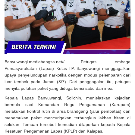
Solusi Tingkatkan Keaktifan Peserta JKN, Banyuwangi Jadi Lokasi
Uji Coba Program NADI JKN
Banyuwangi.mediabangsa.net// Petugas Lembaga
Pemasyarakatan (Lapas) Kelas IIA Banyuwangi menggagalkan
upaya penyelundupan narkotika dengan modus pelemparan dari
luar tembok pada Jumat (3/7). Dari penggagalan itu, petugas
menyita puluhan paket yang diduga berisi sabu dan inex.
Kepala Lapas Banyuwangi, Solichin, menjelaskan kejadian
bermula saat Komandan Regu Pengamanan (Karupam)
melakukan kontrol rutin di area brandgang (jalur pembatas) dan
menemukan paket mencurigakan terbungkus lakban hitam di
selokan. Temuan tersebut kemudian dilaporkan kepada Kepala
Kesatuan Pengamanan Lapas (KPLP) dan Kalapas.