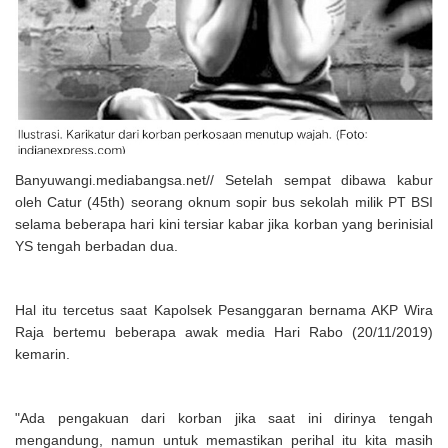
Solusi Tingkatkan Keaktifan Peserta JKN, Banyuwangi Jadi Lokasi
Uji Coba Program NADI JKN
Banyuwangi.mediabangsa.net// Setelah sempat dibawa kabur
oleh Catur (45th) seorang oknum sopir bus sekolah milik PT BSI
selama beberapa hari kini tersiar kabar jika korban yang berinisial
YS tengah berbadan dua.
Hal itu tercetus saat Kapolsek Pesanggaran bernama AKP Wira
Raja bertemu beberapa awak media Hari Rabo (20/11/2019)
kemarin.
"Ada pengakuan dari korban jika saat ini dirinya tengah
mengandung, namun untuk memastikan perihal itu kita masih