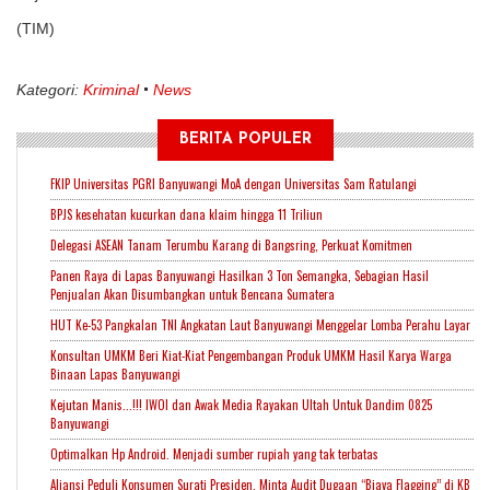
(TIM)
Kategori:
Kriminal
News
BERITA POPULER
FKIP Universitas PGRI Banyuwangi MoA dengan Universitas Sam Ratulangi
BPJS kesehatan kucurkan dana klaim hingga 11 Triliun
Delegasi ASEAN Tanam Terumbu Karang di Bangsring, Perkuat Komitmen
Panen Raya di Lapas Banyuwangi Hasilkan 3 Ton Semangka, Sebagian Hasil
Penjualan Akan Disumbangkan untuk Bencana Sumatera
HUT Ke-53 Pangkalan TNI Angkatan Laut Banyuwangi Menggelar Lomba Perahu Layar
Konsultan UMKM Beri Kiat-Kiat Pengembangan Produk UMKM Hasil Karya Warga
Binaan Lapas Banyuwangi
Kejutan Manis...!!! IWOI dan Awak Media Rayakan Ultah Untuk Dandim 0825
Banyuwangi
Optimalkan Hp Android. Menjadi sumber rupiah yang tak terbatas
Aliansi Peduli Konsumen Surati Presiden, Minta Audit Dugaan “Biaya Flagging” di KB