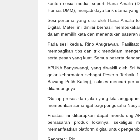
konten sosial media, seperti Hana Amalia (Di
Humas UMM), menjadi daya tarik utama yang 
Sesi pertama yang diisi oleh Hana Amalia fo
Digital. Materi ini dinilai berhasil membukak
dalam memilih kata dan menentukan sasaran a
Pada sesi kedua, Rino Anugrawan, Fasilitato
membagikan tips dan trik mendalam mengen
serta pesan yang kuat. Semua peserta dengan 
APUNA Banyuwangi, yang diwakili oleh Sri 
gelar kehormatan sebagai Peserta Terbaik 1.
Bawang Putih Kating), sukses mencuri perha
dikandungnya.
"Setiap proses dan jalan yang kita anggap ind
memberikan semangat bagi pengusaha Nasyiatu
Prestasi ini diharapkan dapat mendorong 
pemasaran produk lokalnya, sekaligus me
memanfaatkan platform digital untuk pengem
Reporter : Rio