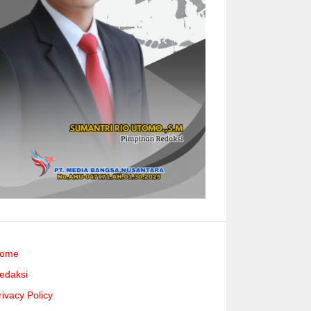
ome
edaksi
rivacy Policy