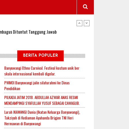
wangi Jadi Lokasi Uji Coba Program NADI JKN
sembagus Dituntut Tanggung Jawab
n Padi, Proyeksi Hasil Capai 2,4 Ton Gabah
BERITA POPULER
Banyuwangi Ethno Carnival. Festival kostum unik ber
skala internasional kembali digelar.
jak-Indonesia.id Perkuat Sinergitas Lewat Ngopi
PWMOI Banyuwangi jalin silaturahmi ke Dinas
Pendidikan
PILKADA JATIM 2018. ABDULLAH AZWAR ANAS RESMI
RI untuk Mendukung Ketahanan Pangan Nasional
MENDAMPINGI SYAFULLAH YUSUF SEBAGAI CAWAGUB.
Lurah IKAWANGI Dunia (Ikatan Keluarga Banyuwangi),
Takziyah di Kediaman Ayahanda Brigjen TNI Heri
wangi Jadi Lokasi Uji Coba Program NADI JKN
Hermawan di Banyuwangi