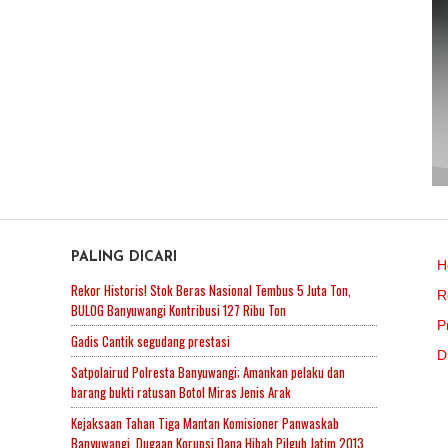
PALING DICARI
H
Rekor Historis! Stok Beras Nasional Tembus 5 Juta Ton,
R
BULOG Banyuwangi Kontribusi 127 Ribu Ton
P
Gadis Cantik segudang prestasi
D
Satpolairud Polresta Banyuwangi; Amankan pelaku dan
barang bukti ratusan Botol Miras Jenis Arak
Kejaksaan Tahan Tiga Mantan Komisioner Panwaskab
Banyuwangi. Dugaan Korupsi Dana Hibah Pilgub Jatim 2013