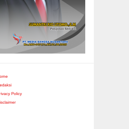
ome
edaksi
rivacy Policy
isclaimer