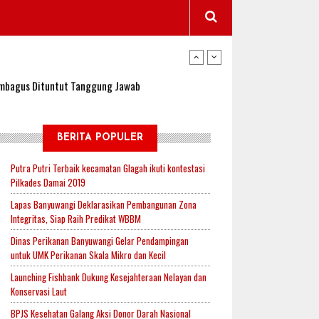
wangi Jadi Lokasi Uji Coba Program NADI JKN
sembagus Dituntut Tanggung Jawab
n Padi, Proyeksi Hasil Capai 2,4 Ton Gabah
BERITA POPULER
Putra Putri Terbaik kecamatan Glagah ikuti kontestasi
Pilkades Damai 2019
jak-Indonesia.id Perkuat Sinergitas Lewat Ngopi
Lapas Banyuwangi Deklarasikan Pembangunan Zona
Integritas, Siap Raih Predikat WBBM
Dinas Perikanan Banyuwangi Gelar Pendampingan
RI untuk Mendukung Ketahanan Pangan Nasional
untuk UMK Perikanan Skala Mikro dan Kecil
Launching Fishbank Dukung Kesejahteraan Nelayan dan
Konservasi Laut
wangi Jadi Lokasi Uji Coba Program NADI JKN
BPJS Kesehatan Galang Aksi Donor Darah Nasional