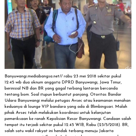
Solusi Tingkatkan Keaktifan Peserta JKN, Banyuwangi Jadi Lokasi
Uji Coba Program NADI JKN
Banyuwangi.mediabangsa.net// rabu 23 mei 2018 sekitar pukul
12:45 wib dua oknum anggota DPRD Banyuwangi, Jawa Timur,
berinisial NB dan BR yang gagal terbang lantaran bercanda
tentang bom. Soal itupun berbuntut panjang. Otoritas Bandar
Udara Banyuwangi melalui petugas Avsec atau keamanan menahan
keduanya di lounge VIP bandara yang ada di Blimbingsari. Malah
pihak Avsec telah melakukan koordinasi untuk kelanjutan
pemeriksaan ke ranah Kepolisian Resor Banyuwangi. Candaan salah
tempat itu terjadi sekitar pukul 12.45 WIB, Rabu (23/5/2018). BR,
salah satu wakil rakyat ini hendak terbang menuju Jakarta