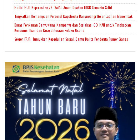
Hadiri HUT Koperasi ke-79, Saiful Anam Doakan FKKB Semakin Solid
Tingkatkan Kemampuan Personel Kapolresta Banyuwangi Gelar Latihan Menembak
Dinas Perikanan Banyuwangi Kampanye dan Sosialiasi GO IKAN untuk Tingkatkan
Konsumsi Ikan dan Kesejahteraan Pelaku Usaha
Sekjen FRJRI Tunjukkan Kepedulian Sosial, Bantu Balita Penderita Tumor Ganas