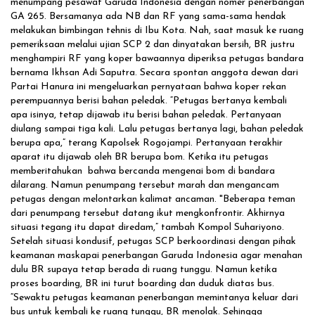
menumpang pesawat Garuda Indonesia dengan nomer penerbangan
GA 265. Bersamanya ada NB dan RF yang sama-sama hendak
melakukan bimbingan tehnis di Ibu Kota. Nah, saat masuk ke ruang
pemeriksaan melalui ujian SCP 2 dan dinyatakan bersih, BR justru
menghampiri RF yang koper bawaannya diperiksa petugas bandara
bernama Ikhsan Adi Saputra. Secara spontan anggota dewan dari
Partai Hanura ini mengeluarkan pernyataan bahwa koper rekan
perempuannya berisi bahan peledak. “Petugas bertanya kembali
apa isinya, tetap dijawab itu berisi bahan peledak. Pertanyaan
diulang sampai tiga kali. Lalu petugas bertanya lagi, bahan peledak
berupa apa,” terang Kapolsek Rogojampi. Pertanyaan terakhir
aparat itu dijawab oleh BR berupa bom. Ketika itu petugas
memberitahukan bahwa bercanda mengenai bom di bandara
dilarang. Namun penumpang tersebut marah dan mengancam
petugas dengan melontarkan kalimat ancaman. "Beberapa teman
dari penumpang tersebut datang ikut mengkonfrontir. Akhirnya
situasi tegang itu dapat diredam,” tambah Kompol Suhariyono.
Setelah situasi kondusif, petugas SCP berkoordinasi dengan pihak
keamanan maskapai penerbangan Garuda Indonesia agar menahan
dulu BR supaya tetap berada di ruang tunggu. Namun ketika
proses boarding, BR ini turut boarding dan duduk diatas bus.
“Sewaktu petugas keamanan penerbangan memintanya keluar dari
bus untuk kembali ke ruang tunggu, BR menolak. Sehingga