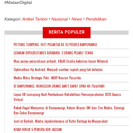
#MataerDigital
Kategori:
Artikel Terkini
Nasional
News
Pendidikan
BERITA POPULER
POTONG TUMPENG. HUT POLANTAS KE 62 POLRES BANYUWANGI
LEDAKAN DIPOLRESTABES SURABAYA. 2 ORANG PELAKU TEWAS
Mau punya perusahaan pribadi, VALAS Usaha kekinian kaum Milenial
Optimalkan Hp Android. Menjadi sumber rupiah yang tak terbatas
Media Mitra Strategis Polri. AKBP Nasrun Pasaribu
DI BANYUWANGI. NUNGGUIN ORANG SAKIT DAPAT UPAH 40-75rb/HARI
Lapas IIB Lumajang Ikuti Pembukaan Rehabilitasi Pemasyarakatan 2025 Secara
Virtual
Rokok Ilegal Menjamur di Banyuwangi, Ketum Aliansi SNI dan Tim Media, Datangi
Bea Cukai Banyuwangi
Jum’at Berkah, Media Jejakindonesia.id Rutin Berbagi ke Masyarakat
KISAH KIKUK 5 PEMUDA SOK JAGOAN