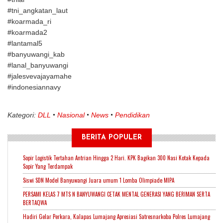
#tni_angkatan_laut
#koarmada_ri
#koarmada2
#lantamal5
#banyuwangi_kab
#lanal_banyuwangi
#jalesvevajayamahe
#indonesiannavy
Kategori:
DLL
Nasional
News
Pendidikan
BERITA POPULER
Sopir Logistik Tertahan Antrian Hingga 2 Hari. KPK Bagikan 300 Nasi Kotak Kepada
Sopir Yang Terdampak
Siswi SDN Model Banyuwangi Juara umum 1 Lomba Olimpiade MIPA
PERSAMI KELAS 7 MTS N BANYUWANGI CETAK MENTAL GENERASI YANG BERIMAN SERTA
BERTAQWA
Hadiri Gelar Perkara, Kalapas Lumajang Apresiasi Satresnarkoba Polres Lumajang