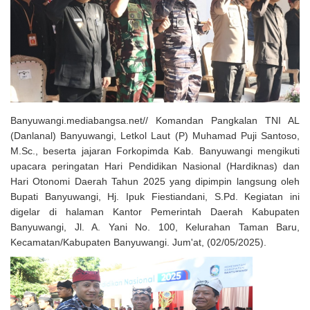
Solusi Tingkatkan Keaktifan Peserta JKN, Banyuwangi Jadi Lokasi
Uji Coba Program NADI JKN
Banyuwangi.mediabangsa.net// Komandan Pangkalan TNI AL
(Danlanal) Banyuwangi, Letkol Laut (P) Muhamad Puji Santoso,
M.Sc., beserta jajaran Forkopimda Kab. Banyuwangi mengikuti
upacara peringatan Hari Pendidikan Nasional (Hardiknas) dan
Hari Otonomi Daerah Tahun 2025 yang dipimpin langsung oleh
Bupati Banyuwangi, Hj. Ipuk Fiestiandani, S.Pd. Kegiatan ini
digelar di halaman Kantor Pemerintah Daerah Kabupaten
Banyuwangi, Jl. A. Yani No. 100, Kelurahan Taman Baru,
Kecamatan/Kabupaten Banyuwangi. Jum'at, (02/05/2025).