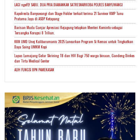
LAGI ngeFLY SABU. DUA PRIA DIAMANKAN SATRESNARKOBA POLRES BANYUWANGI
Kapolresta Banyuwangi dan Stage Holder terkait terima 21 Survivor KMP Tunu
Pratama Jaya di ASDP Ketapang
Barisan Muda Ganjar Apresiasi Kejagung tetapkan Menteri Kominfo sebagai
Tersangka Korupsi 8 Triliun.
KKN UMD Unej Kalibarumanis 2025 Luncurkan Program Si Kemas untuk Tingkatkan
Daya Saing UMKM Kopi
Lapas Lumajang Gelar Skrining TB dan HIV Bagi 750 warga binaan, Gandeng Dinkes
dan Tirta Medical Center
ALIH FUNGSI BPN PAMEKASAN