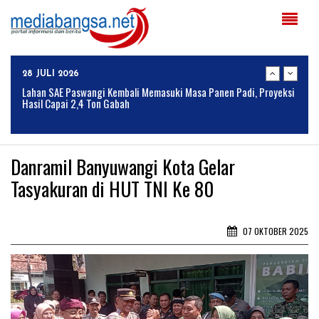
31 JULI 2026
Gagal Kelola Limbah dan Emisi, Pengelola PG Asembagus Dituntut
Tanggung Jawab
28 JULI 2026
Lahan SAE Paswangi Kembali Memasuki Masa Panen Padi, Proyeksi
Hasil Capai 2,4 Ton Gabah
24 JULI 2026
Armed Jember, Ormas MADAS, dan Media Online Jejak-Indonesia.id
Danramil Banyuwangi Kota Gelar
Perkuat Sinergitas Lewat Ngopi Bareng di Patrang
Tasyakuran di HUT TNI Ke 80
24 JULI 2026
BULOG Perkuat Sinergi Bersama Komisi IV DPR RI untuk
Mendukung Ketahanan Pangan Nasional
07 OKTOBER 2025
04 AGUSTUS 2026
Solusi Tingkatkan Keaktifan Peserta JKN, Banyuwangi Jadi Lokasi
Uji Coba Program NADI JKN