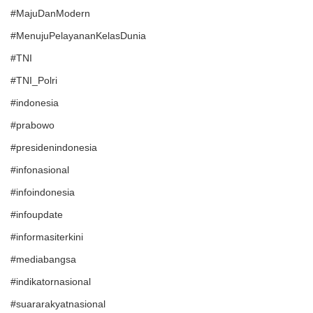
#MajuDanModern
#MenujuPelayananKelasDunia
#TNI
#TNI_Polri
#indonesia
#prabowo
#presidenindonesia
#infonasional
#infoindonesia
#infoupdate
#informasiterkini
#mediabangsa
#indikatornasional
#suararakyatnasional