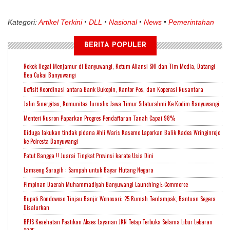
Kategori:
Artikel Terkini
DLL
Nasional
News
Pemerintahan
BERITA POPULER
Rokok Ilegal Menjamur di Banyuwangi, Ketum Aliansi SNI dan Tim Media, Datangi
Bea Cukai Banyuwangi
Defisit Koordinasi antara Bank Bukopin, Kantor Pos, dan Koperasi Nusantara
Jalin Sinergitas, Komunitas Jurnalis Jawa Timur Silaturahmi Ke Kodim Banyuwangi
Menteri Nusron Paparkan Progres Pendaftaran Tanah Capai 98%
Diduga lakukan tindak pidana Ahli Waris Kasemo Laporkan Balik Kades Wringinrejo
ke Polresta Banyuwangi
Patut Bangga !! Juarai Tingkat Provinsi karate Usia Dini
Lamseng Saragih : Sampah untuk Bayar Hutang Negara
Pimpinan Daerah Muhammadiyah Banyuwangi Launching E-Commerce
Bupati Bondowoso Tinjau Banjir Wonosari: 25 Rumah Terdampak, Bantuan Segera
Disalurkan
BPJS Kesehatan Pastikan Akses Layanan JKN Tetap Terbuka Selama Libur Lebaran