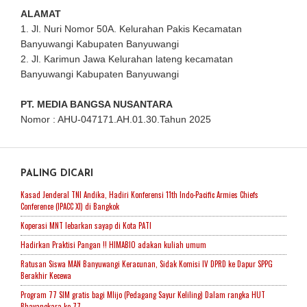
ALAMAT
1. Jl. Nuri Nomor 50A. Kelurahan Pakis Kecamatan
Banyuwangi Kabupaten Banyuwangi
2. Jl. Karimun Jawa Kelurahan lateng kecamatan
Banyuwangi Kabupaten Banyuwangi
PT. MEDIA BANGSA NUSANTARA
Nomor : AHU-047171.AH.01.30.Tahun 2025
PALING DICARI
Kasad Jenderal TNI Andika, Hadiri Konferensi 11th Indo-Pacific Armies Chiefs
Conference (IPACC XI) di Bangkok
Koperasi MNT lebarkan sayap di Kota PATI
Hadirkan Praktisi Pangan !! HIMABIO adakan kuliah umum
Ratusan Siswa MAN Banyuwangi Keracunan, Sidak Komisi IV DPRD ke Dapur SPPG
Berakhir Kecewa
Program 77 SIM gratis bagi Mlijo (Pedagang Sayur Keliling) Dalam rangka HUT
Bhayangkara ke-77