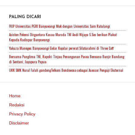
PALING DICARI
FKIP Universitas PGRI Banyuwangi MoA dengan Universitas Sam Ratulangi
Asisten Potensi Dirgantara Kasau Marsda TNI Andi Wijaya S.Sos berikan Plakat
Kepada Kadispar Banyuwangi
Yakuza Maneges Banyuwangi Gelar Kopdar pererat Silaturahmi di Three Coff
Bersama Panglima TNI, Kapolri Tinjau Penanganan Pasca Bencana Banjir Bandang
di Sentani, Jayapura Papua
UKK SMK Nurul Falah gandengTelkom Bondowoso sebagai Asessor Penguji Eksternal
Home
Redaksi
Privacy Policy
Disclaimer