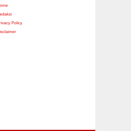
ome
edaksi
rivacy Policy
isclaimer