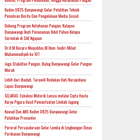
Kamtib, Program Pembinaan, Hingga Ketahanan Pangan
Kodim 0825 Banyuwangi Gelar Pelatihan Teknik
Penulisan Berita Dan Pengelolaan Media Sosial
Dukung Program Ketahanan Pangan, Kalapas
Banyuwangi Ikuti Penanaman Bibit Pohon Kelapa
Serentak di SAE Ngajum
Dr.H.M.Busyro Muqoddas,M.Hum. hadiri Milad
Muhammadiyah ke 107
Jaga Stabilitas Pangan, Bulog Banyuwangi Gelar Pangan
Murah
Lebih dari Ibadah, Tarawih Redakan Hati Narapidana
Lapas Banyuwangi
SELARAS: Eskalasi Motorik Lansia melalui Cipta Hasta
Karya Pigura Hasil Pemanfaatan Limbah Jagung
Kowad Dan ANS Kodim 0825 Banyuwangi Gelar
Pelatihan Presenter
Pererat Persaudaraan Gelar Lomba di Lingkungan Dinas
Perikanan Banyuwangi