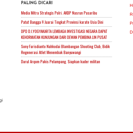
PALING DICARI
H
Media Mitra Strategis Polri. AKBP Nasrun Pasaribu
R
Patut Bangga !! Juarai Tingkat Provinsi karate Usia Dini
P
DPD D.I.YOGYAKARTA LEMBAGA INVESTIGASI NEGARA DAPAT
D
KEHORMATAN KUNJUNGAN DARI DEWAN PEMBINA LIN PUSAT
Sony Farisdianto Nahkodai Blambangan Shooting Club, Bidik
Regenerasi Atlet Menembak Banyuwangi
Darul Arqom Pakis Pelampang. Siapkan kader militan
gi