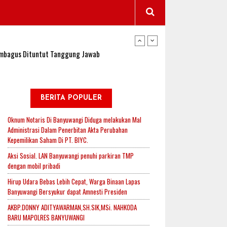
wangi Jadi Lokasi Uji Coba Program NADI JKN
sembagus Dituntut Tanggung Jawab
n Padi, Proyeksi Hasil Capai 2,4 Ton Gabah
BERITA POPULER
Oknum Notaris Di Banyuwangi Diduga melakukan Mal
Administrasi Dalam Penerbitan Akta Perubahan
jak-Indonesia.id Perkuat Sinergitas Lewat Ngopi
Kepemilikan Saham Di PT. BIYC.
Aksi Sosial. LAN Banyuwangi penuhi parkiran TMP
dengan mobil pribadi
RI untuk Mendukung Ketahanan Pangan Nasional
Hirup Udara Bebas Lebih Cepat, Warga Binaan Lapas
Banyuwangi Bersyukur dapat Amnesti Presiden
AKBP.DONNY ADITYAWARMAN,SH.SIK,MSi. NAHKODA
wangi Jadi Lokasi Uji Coba Program NADI JKN
BARU MAPOLRES BANYUWANGI