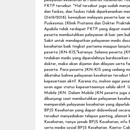
pelayanan kesehatan di Fasilitas Kesehatan Tin
FKTP tersebut. "Hal tersebut juga sudah menja
dan faskes, dan faskes tidak diperkenankan men
(04/6/2018). kewajiban melayani peserta luar w
Puskesmas (Klinik Pratama dan Dokter Prakte
Apabila tidak terdapat FKTP yang dapat member
peserta membutuhkan pelayanan di luar jam b
Sakit untuk mendapatkan pelayanan medis dasar
kesehatan baik tingkat pertama maupun lanju
peserta JKN-KIS,"katanya. Selama peserta JKN
tindakan medis yang diperolehnya berdasarkan i
dokter, maka akan dijamin dan dilayani serta fa
peserta. Para peserta JKN-KIS yang sedang mu
diketahui bahwa pelayanan kesehatan tersebut
kepesertaan aktif. Karena itu, mohon agar pes
iuran agar status kepesertaannya selalu aktif. 
Mobile JKN. Dalam Mobile JKN peserta juga dap
dikunjungi saat membutuhkan pelayanan keseha
memperoleh pelayanan kesehatan yang diperluk
BPJS Kesehatan yang dapat didownload secara g
tersebut menyediakan telepon penting, alamat 
Kesehatan, tanya jawab BPJS Kesehatan, info B
serta media sosial BPJS Kesehatan. Kantor Ca