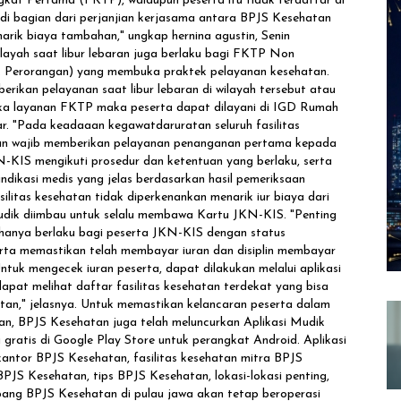
gkat Pertama (FKTP), walaupun peserta itu tidak terdaftar di
di bagian dari perjanjian kerjasama antara BPJS Kesehatan
arik biaya tambahan," ungkap hernina agustin, Senin
ilayah saat libur lebaran juga berlaku bagi FKTP Non
k Perorangan) yang membuka praktek pelayanan kesehatan.
ikan pelayanan saat libur lebaran di wilayah tersebut atau
uka layanan FKTP maka peserta dapat dilayani di IGD Rumah
. "Pada keadaaan kegawatdaruratan seluruh fasilitas
tan wajib memberikan pelayanan penanganan pertama kepada
-KIS mengikuti prosedur dan ketentuan yang berlaku, serta
ndikasi medis yang jelas berdasarkan hasil pemeriksaan
silitas kesehatan tidak diperkenankan menarik iur biaya dari
dik diimbau untuk selalu membawa Kartu JKN-KIS. "Penting
 hanya berlaku bagi peserta JKN-KIS dengan status
erta memastikan telah membayar iuran dan disiplin membayar
Untuk mengecek iuran peserta, dapat dilakukan melalui aplikasi
at melihat daftar fasilitas kesehatan terdekat yang bisa
tan," jelasnya. Untuk memastikan kelancaran peserta dalam
an, BPJS Kesehatan juga telah meluncurkan Aplikasi Mudik
ratis di Google Play Store untuk perangkat Android. Aplikasi
kantor BPJS Kesehatan, fasilitas kesehatan mitra BPJS
PJS Kesehatan, tips BPJS Kesehatan, lokasi-lokasi penting,
bang BPJS Kesehatan di pulau jawa akan tetap beroperasi