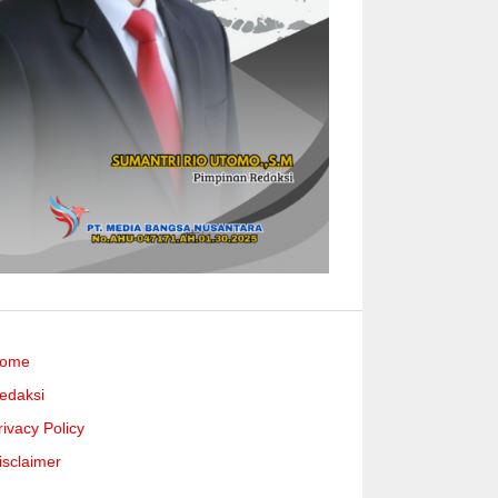
ome
edaksi
rivacy Policy
isclaimer