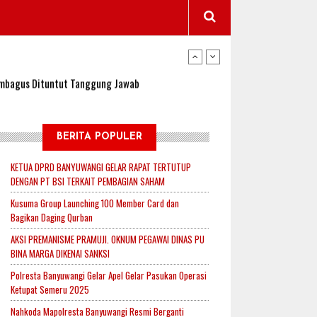
wangi Jadi Lokasi Uji Coba Program NADI JKN
sembagus Dituntut Tanggung Jawab
n Padi, Proyeksi Hasil Capai 2,4 Ton Gabah
BERITA POPULER
KETUA DPRD BANYUWANGI GELAR RAPAT TERTUTUP
DENGAN PT BSI TERKAIT PEMBAGIAN SAHAM
jak-Indonesia.id Perkuat Sinergitas Lewat Ngopi
Kusuma Group Launching 100 Member Card dan
Bagikan Daging Qurban
AKSI PREMANISME PRAMUJI. OKNUM PEGAWAI DINAS PU
RI untuk Mendukung Ketahanan Pangan Nasional
BINA MARGA DIKENAI SANKSI
Polresta Banyuwangi Gelar Apel Gelar Pasukan Operasi
Ketupat Semeru 2025
wangi Jadi Lokasi Uji Coba Program NADI JKN
Nahkoda Mapolresta Banyuwangi Resmi Berganti