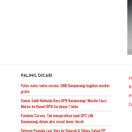
PALING DICARI
H
Putus mata rantai corona. GKNI Banyuwangi bagikan masker
R
gratis
P
Damar Galih Nahkoda Baru BPN Banyuwangi, Muslim Fauzi
D
Mutasi ke Kanwil BPN Surabaya 1 Jatim
Pandemi Corona. Tak menyurutkan nyali DPC LAN
Banyuwangi dalam aksi sosial donor darah
Delapan Pemuda Luar Kota Ini Digaruk & Dibina Satpol PP