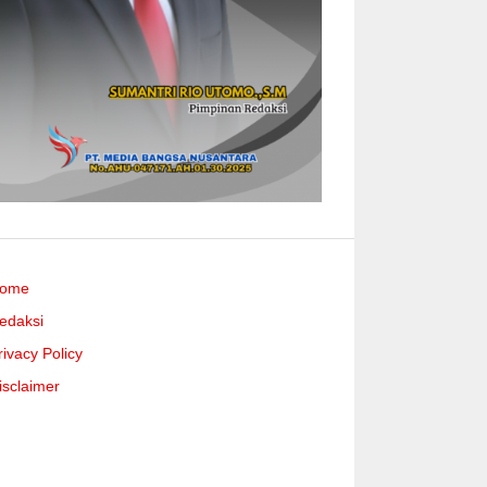
ome
edaksi
rivacy Policy
isclaimer