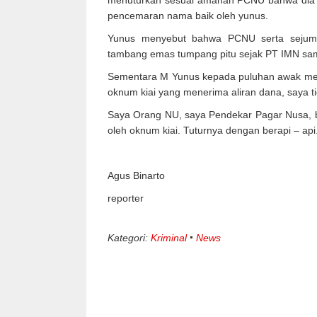
menuturkan sesuai amanah PCNU bahwa dia
pencemaran nama baik oleh yunus.
Yunus menyebut bahwa PCNU serta sejumla
tambang emas tumpang pitu sejak PT IMN sam
Sementara M Yunus kepada puluhan awak med
oknum kiai yang menerima aliran dana, saya tid
Saya Orang NU, saya Pendekar Pagar Nusa, ba
oleh oknum kiai. Tuturnya dengan berapi – api
Agus Binarto
reporter
Kategori:
Kriminal
News