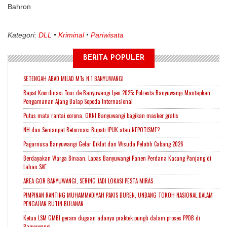
Bahron
Kategori:
DLL
Kriminal
Pariwisata
BERITA POPULER
SETENGAH ABAD MILAD MTs N 1 BANYUWANGI
Rapat Koordinasi Tour de Banyuwangi Ijen 2025: Polresta Banyuwangi Mantapkan
Pengamanan Ajang Balap Sepeda Internasional
Putus mata rantai corona. GKNI Banyuwangi bagikan masker gratis
NH dan Semangat Reformasi Bupati IPUK atau NEPOTISME?
Pagarnusa Banyuwangi Gelar Diklat dan Wisuda Pelatih Cabang 2026
Berdayakan Warga Binaan, Lapas Banyuwangi Panen Perdana Kacang Panjang di
Lahan SAE
AREA GOR BANYUWANGI, SERING JADI LOKASI PESTA MIRAS
PIMPINAN RANTING MUHAMMADIYAH PAKIS DUREN, UNDANG TOKOH NASIONAL DALAM
PENGAJIAN RUTIN BULANAN
Ketua LSM GMBI geram dugaan adanya praktek pungli dalam proses PPDB di
Banyuwangi