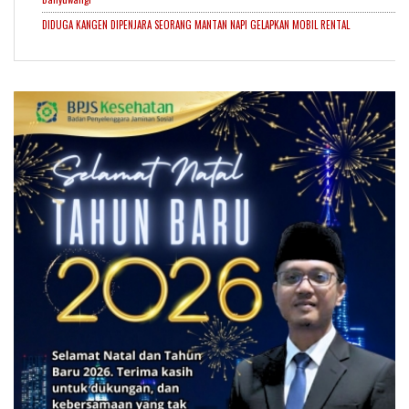
DIDUGA KANGEN DIPENJARA SEORANG MANTAN NAPI GELAPKAN MOBIL RENTAL