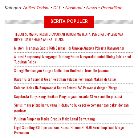
Kategori:
Artikel Terkini
DLL
Nasional
News
Pendidikan
BERITA POPULER
TEGUH SUMARNO RESMI DILAPORKAN FORUM MAHKOTA. PEMBINA DPP LEMBAGA
INVESTIGASI NEGARA ANGKAT SUARA
Misteri Hilangnya Gadis 16th Berhasil di Ungkap Anggota Polresta Banyuwangi
Aliansi Banyuwangi Menggugat Tantang Forum Masyarakat untuk Dialog Publik soal
Tuduhan Politik
Sinergi Membangun Bangsa Uniba dan Undiksha Teken Kerjasama
Badan Gizi Nasional Gelar Pelatihan Petugas Penjamah Makan di Kalsel
Kalapas Kelas IIA Banyuwangi Bahas Potensi SAE Paswangi dengan Warga
Kapolresta Banyuwangi Berikan Penghargaan kepada 43 Personel Berprestasi
Serius maju pilbup banyuwangi !! dr.taufiq buka posko pemenangan dekat dengan
pendopo
Puluhan Pimpinan Media Gruduk Mako Lanal Banyuwangi
Legal Standing BSI Dipersoalkan, Kuasa Hukum RUSLAN Soroti Implikasi Merger
Perbankan