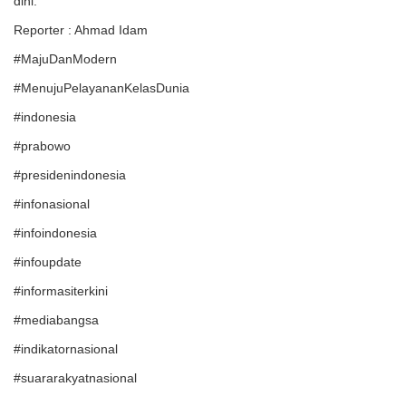
dini.
Reporter : Ahmad Idam
#MajuDanModern
#MenujuPelayananKelasDunia
#indonesia
#prabowo
#presidenindonesia
#infonasional
#infoindonesia
#infoupdate
#informasiterkini
#mediabangsa
#indikatornasional
#suararakyatnasional