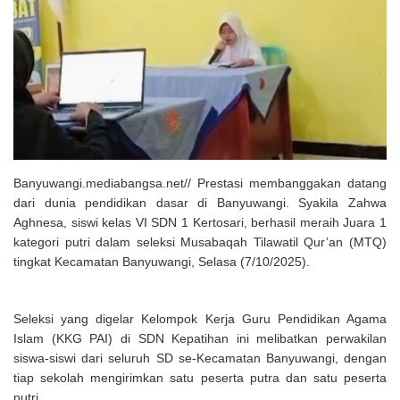
Solusi Tingkatkan Keaktifan Peserta JKN, Banyuwangi Jadi Lokasi
Uji Coba Program NADI JKN
Banyuwangi.mediabangsa.net// Prestasi membanggakan datang
dari dunia pendidikan dasar di Banyuwangi. Syakila Zahwa
Aghnesa, siswi kelas VI SDN 1 Kertosari, berhasil meraih Juara 1
kategori putri dalam seleksi Musabaqah Tilawatil Qur’an (MTQ)
tingkat Kecamatan Banyuwangi, Selasa (7/10/2025).
Seleksi yang digelar Kelompok Kerja Guru Pendidikan Agama
Islam (KKG PAI) di SDN Kepatihan ini melibatkan perwakilan
siswa-siswi dari seluruh SD se-Kecamatan Banyuwangi, dengan
tiap sekolah mengirimkan satu peserta putra dan satu peserta
putri.