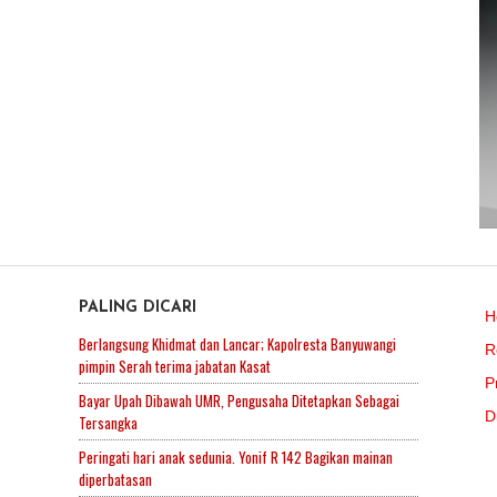
PALING DICARI
H
Berlangsung Khidmat dan Lancar; Kapolresta Banyuwangi
R
pimpin Serah terima jabatan Kasat
P
Bayar Upah Dibawah UMR, Pengusaha Ditetapkan Sebagai
D
Tersangka
Peringati hari anak sedunia. Yonif R 142 Bagikan mainan
diperbatasan