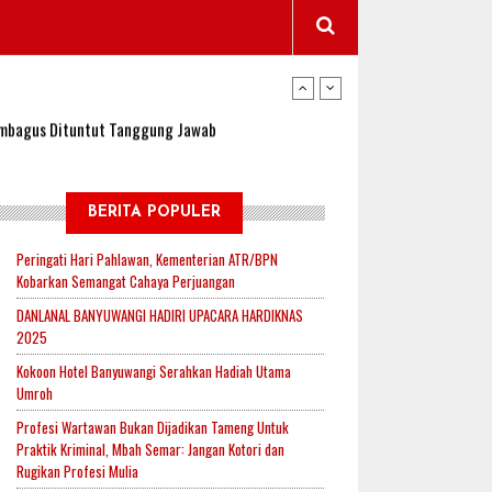
wangi Jadi Lokasi Uji Coba Program NADI JKN
sembagus Dituntut Tanggung Jawab
n Padi, Proyeksi Hasil Capai 2,4 Ton Gabah
BERITA POPULER
Peringati Hari Pahlawan, Kementerian ATR/BPN
Kobarkan Semangat Cahaya Perjuangan
jak-Indonesia.id Perkuat Sinergitas Lewat Ngopi
DANLANAL BANYUWANGI HADIRI UPACARA HARDIKNAS
2025
Kokoon Hotel Banyuwangi Serahkan Hadiah Utama
RI untuk Mendukung Ketahanan Pangan Nasional
Umroh
Profesi Wartawan Bukan Dijadikan Tameng Untuk
Praktik Kriminal, Mbah Semar: Jangan Kotori dan
wangi Jadi Lokasi Uji Coba Program NADI JKN
Rugikan Profesi Mulia