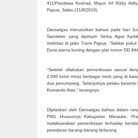
411/Pandawa Kostrad, Mayor Inf Rizky Aditya
Papua, Sabtu (31/8/2019).
Dansatgas menuturkan bahwa pada hari Jum
Samleber yang dipimpin Serka Agus Kart
melintas di jalan Trans Papua. “Sekitar puk
Dyna warna kuning dengan plat nomor DD 8440
“Setelah dilakukan pemeriksaan sesuai den
2.040 botol miras berbagai merk yang di baw
dua penumpang. Selanjutnya pelaku beserta 
Komando Atas,” terangnya.
Dijelaskan oleh Dansatgas bahwa dalam rang
PNG khususnya Kabupetan Merauke, Praj
melaksanakan pemeriksaan terhadap kenda
peredaran barang-barang terlarang.