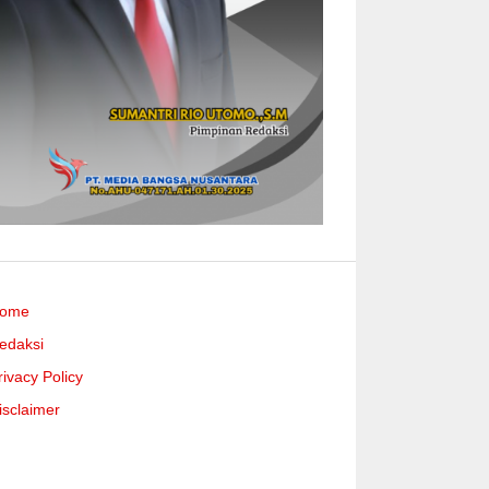
ome
edaksi
rivacy Policy
isclaimer