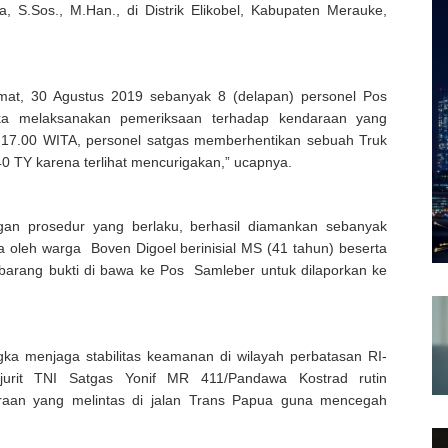
, S.Sos., M.Han., di Distrik Elikobel, Kabupaten Merauke,
at, 30 Agustus 2019 sebanyak 8 (delapan) personel Pos
ika melaksanakan pemeriksaan terhadap kendaraan yang
ul 17.00 WITA, personel satgas memberhentikan sebuah Truk
 TY karena terlihat mencurigakan,” ucapnya.
gan prosedur yang berlaku, berhasil diamankan sebanyak
a oleh warga Boven Digoel berinisial MS (41 tahun) beserta
barang bukti di bawa ke Pos Samleber untuk dilaporkan ke
ka menjaga stabilitas keamanan di wilayah perbatasan RI-
urit TNI Satgas Yonif MR 411/Pandawa Kostrad rutin
raan yang melintas di jalan Trans Papua guna mencegah