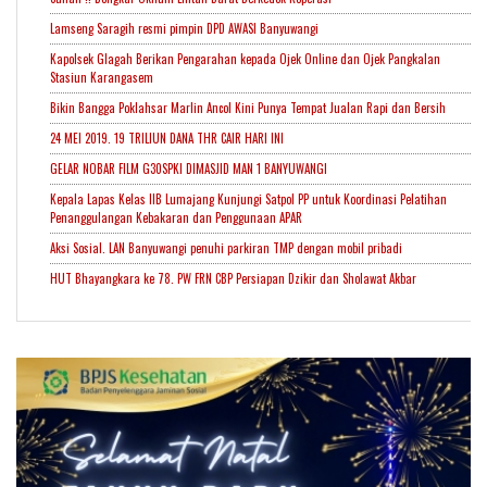
Lamseng Saragih resmi pimpin DPD AWASI Banyuwangi
Kapolsek Glagah Berikan Pengarahan kepada Ojek Online dan Ojek Pangkalan
Stasiun Karangasem
Bikin Bangga Poklahsar Marlin Ancol Kini Punya Tempat Jualan Rapi dan Bersih
24 MEI 2019. 19 TRILIUN DANA THR CAIR HARI INI
GELAR NOBAR FILM G30SPKI DIMASJID MAN 1 BANYUWANGI
Kepala Lapas Kelas IIB Lumajang Kunjungi Satpol PP untuk Koordinasi Pelatihan
Penanggulangan Kebakaran dan Penggunaan APAR
Aksi Sosial. LAN Banyuwangi penuhi parkiran TMP dengan mobil pribadi
HUT Bhayangkara ke 78. PW FRN CBP Persiapan Dzikir dan Sholawat Akbar