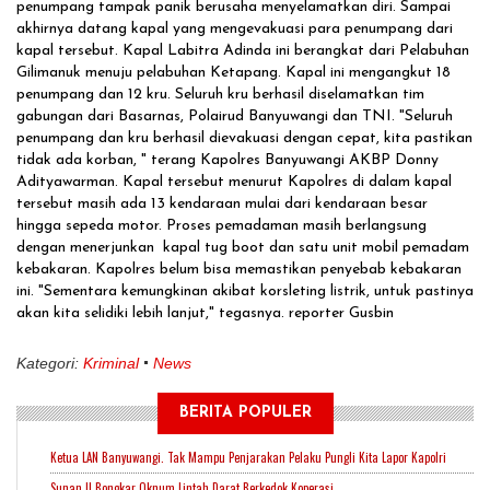
penumpang tampak panik berusaha menyelamatkan diri. Sampai
akhirnya datang kapal yang mengevakuasi para penumpang dari
kapal tersebut. Kapal Labitra Adinda ini berangkat dari Pelabuhan
Gilimanuk menuju pelabuhan Ketapang. Kapal ini mengangkut 18
penumpang dan 12 kru. Seluruh kru berhasil diselamatkan tim
gabungan dari Basarnas, Polairud Banyuwangi dan TNI. "Seluruh
penumpang dan kru berhasil dievakuasi dengan cepat, kita pastikan
tidak ada korban, " terang Kapolres Banyuwangi AKBP Donny
Adityawarman. Kapal tersebut menurut Kapolres di dalam kapal
tersebut masih ada 13 kendaraan mulai dari kendaraan besar
hingga sepeda motor. Proses pemadaman masih berlangsung
dengan menerjunkan kapal tug boot dan satu unit mobil pemadam
kebakaran. Kapolres belum bisa memastikan penyebab kebakaran
ini. "Sementara kemungkinan akibat korsleting listrik, untuk pastinya
akan kita selidiki lebih lanjut," tegasnya. reporter Gusbin
Kategori:
Kriminal
News
BERITA POPULER
Ketua LAN Banyuwangi. Tak Mampu Penjarakan Pelaku Pungli Kita Lapor Kapolri
Sunan !! Bongkar Oknum Lintah Darat Berkedok Koperasi