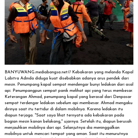
Solusi Tingkatkan Keaktifan Peserta JKN, Banyuwangi Jadi Lokasi
Uji Coba Program NADI JKN
BANYUWANG.mediabangsa.net// Kebakaran yang melanda Kapal
Labitra Adinda diduga kuat disebabkan adanya arus pendek dari
mesin. Penumpang kapal sempat mendengar bunyi ledakan dari asal
api. Penumpangpun sempat panik melihat api yang terus membesar.
Keterangan Ahmad, penumpang kapal yang berasal dari Denpasar
sempat terdengar ledakan sebelum api membesar. Ahmad mengaku
dirinya saat itu tertidur di dalam mobilnya. Karena ledakan itu
diapun terjaga. "Saat saya lihat ternyata ada kebakaran pada
bagian mesin kanan belakang," ujarnya. Setelah itu, diapun berusah
menjauhkan mobilnya dari api. Selanjutnya dia meninggalkan
mobilnya untuk mencari tempat yang aman. Saat itu menurutnya