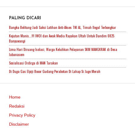
PALING DICARI
Bangka Belitung Jadi Saksi Latihan Anti-Akses TNI AL, Timah Ilegal Terbongkar
Kejutan Manis...!!! IWOI dan Awak Media Rayakan Ultah Untuk Dandim 0825
Banyuwangi
Lima Hari Diruang Isolasi, Warga Keluhkan Pelayanan SKM MANGKRAK di Desa
labanasem
Sosialisasi Ordirga di MAN Tarakan
Di Duga Gas Elpiji Bocor Gudang Perabotan Di Lahap Si Jago Merah
Home
Redaksi
Privacy Policy
Disclaimer