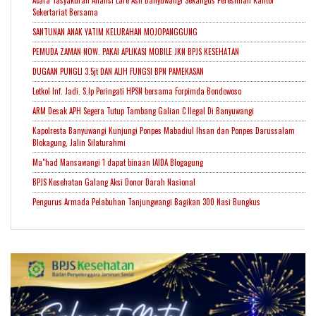
Acara Tasyakuran Aliansi Lare Asli Banyuwangi Sekaligus Peresmian Kantor
Sekertariat Bersama
SANTUNAN ANAK YATIM KELURAHAN MOJOPANGGUNG
PEMUDA ZAMAN NOW. PAKAI APLIKASI MOBILE JKN BPJS KESEHATAN
DUGAAN PUNGLI 3.5jt DAN ALIH FUNGSI BPN PAMEKASAN
Letkol Inf. Jadi. S.Ip Peringati HPSN bersama Forpimda Bondowoso
ARM Desak APH Segera Tutup Tambang Galian C Ilegal Di Banyuwangi
Kapolresta Banyuwangi Kunjungi Ponpes Mabadiul Ihsan dan Ponpes Darussalam
Blokagung, Jalin Silaturahmi
Ma"had Mansawangi 1 dapat binaan IAIDA Blogagung
BPJS Kesehatan Galang Aksi Donor Darah Nasional
Pengurus Armada Pelabuhan Tanjungwangi Bagikan 300 Nasi Bungkus