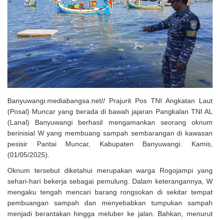
Solusi Tingkatkan Keaktifan Peserta JKN, Banyuwangi Jadi Lokasi
Uji Coba Program NADI JKN
Banyuwangi.mediabangsa.net// Prajurit Pos TNI Angkatan Laut
(Posal) Muncar yang berada di bawah jajaran Pangkalan TNI AL
(Lanal) Banyuwangi berhasil mengamankan seorang oknum
berinisial W yang membuang sampah sembarangan di kawasan
pesisir Pantai Muncar, Kabupaten Banyuwangi. Kamis,
(01/05/2025).
Oknum tersebut diketahui merupakan warga Rogojampi yang
sehari-hari bekerja sebagai pemulung. Dalam keterangannya, W
mengaku tengah mencari barang rongsokan di sekitar tempat
pembuangan sampah dan menyebabkan tumpukan sampah
menjadi berantakan hingga meluber ke jalan. Bahkan, menurut