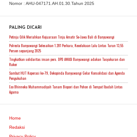
Nomor : AHU-047171.AH.01.30.Tahun 2025
PALING DICARI
Petinju Cilik Meriahkan Kejuaraan Tinju Amatir Se-Jawa Bali di Banyuwangi
Polresta Banyuwangi Selesaikan 1.281 Perkara, Kecelakaan Lalu Lintas Turun 13,55
Persen sepanjang 2025
Tingkatkan solidaritas insan pers. DPD AWASI Banyuwangi adakan Tasyakuran dan
Raker
Sambut HUT Koperasi ke-79, Dekopinda Banyuwangi Gelar Konsolidasi dan Agenda
Pengukuhan
Eco Bhinneka Muhammadiyah Tanam Biopori dan Pohon di Tempat Ibadah Lintas
Agama
Home
Redaksi
Privacy Policy