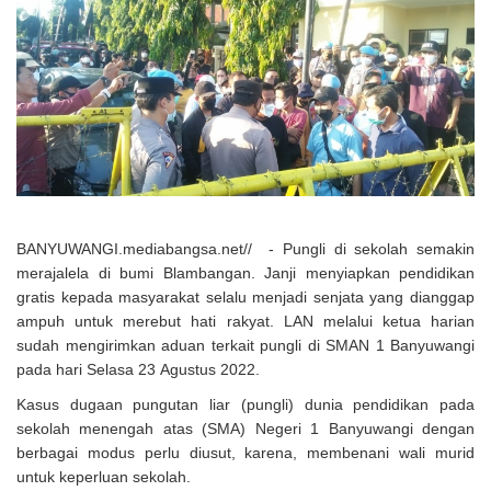
Solusi Tingkatkan Keaktifan Peserta JKN, Banyuwangi Jadi Lokasi
Uji Coba Program NADI JKN
BANYUWANGI.mediabangsa.net// - Pungli di sekolah semakin
merajalela di bumi Blambangan. Janji menyiapkan pendidikan
gratis kepada masyarakat selalu menjadi senjata yang dianggap
ampuh untuk merebut hati rakyat. LAN melalui ketua harian
sudah mengirimkan aduan terkait pungli di SMAN 1 Banyuwangi
pada hari Selasa 23 Agustus 2022.
Kasus dugaan pungutan liar (pungli) dunia pendidikan pada
sekolah menengah atas (SMA) Negeri 1 Banyuwangi dengan
berbagai modus perlu diusut, karena, membenani wali murid
untuk keperluan sekolah.