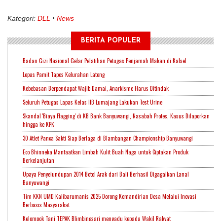
Kategori:
DLL
News
BERITA POPULER
Badan Gizi Nasional Gelar Pelatihan Petugas Penjamah Makan di Kalsel
Lepas Pamit Tapos Kelurahan Lateng
Kebebasan Berpendapat Wajib Damai, Anarkisme Harus Ditindak
Seluruh Petugas Lapas Kelas IIB Lumajang Lakukan Test Urine
Skandal 'Biaya Flagging' di KB Bank Banyuwangi, Nasabah Protes, Kasus Dilaporkan
hingga ke KPK
30 Atlet Panca Sakti Siap Berlaga di Blambangan Championship Banyuwangi
Eco Bhinneka Manfaatkan Limbah Kulit Buah Naga untuk Ciptakan Produk
Berkelanjutan
Upaya Penyelundupan 2014 Botol Arak dari Bali Berhasil Digagalkan Lanal
Banyuwangi
Tim KKN UMD Kalibarumanis 2025 Dorong Kemandirian Desa Melalui Inovasi
Berbasis Masyarakat
Kelompok Tani TEPAK Blimbingsari mengadu kepada Wakil Rakyat