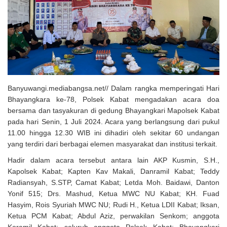
Solusi Tingkatkan Keaktifan Peserta JKN, Banyuwangi Jadi Lokasi
Uji Coba Program NADI JKN
Banyuwangi.mediabangsa.net// Dalam rangka memperingati Hari
Bhayangkara ke-78, Polsek Kabat mengadakan acara doa
bersama dan tasyakuran di gedung Bhayangkari Mapolsek Kabat
pada hari Senin, 1 Juli 2024. Acara yang berlangsung dari pukul
11.00 hingga 12.30 WIB ini dihadiri oleh sekitar 60 undangan
yang terdiri dari berbagai elemen masyarakat dan institusi terkait.
Hadir dalam acara tersebut antara lain AKP Kusmin, S.H.,
Kapolsek Kabat; Kapten Kav Makali, Danramil Kabat; Teddy
Radiansyah, S.STP, Camat Kabat; Letda Moh. Baidawi, Danton
Yonif 515; Drs. Mashud, Ketua MWC NU Kabat; KH. Fuad
Hasyim, Rois Syuriah MWC NU; Rudi H., Ketua LDII Kabat; Iksan,
Ketua PCM Kabat; Abdul Aziz, perwakilan Senkom; anggota