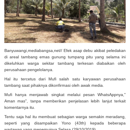
Solusi Tingkatkan Keaktifan Peserta JKN, Banyuwangi Jadi Lokasi
Uji Coba Program NADI JKN
Banyuwangi,mediabangsa,net// Efek asap debu akibat peledakan
di areal tambang emas gunung tumpang pitu yang selama ini
dikeluhkan warga sekitar tambang terkesan diabaikan oleh
perusahaan pengelolanya.
Hal itu tercetus dari Mufi salah satu karyawan perusahaan
tambang saat pihaknya dikonfirmasi oleh awak media.
Mufi hanya menjawab singkat melalui pesan WhatsAppnya,"
Aman mas", tanpa memberikan penjelasan lebih lanjut terkait
komentarnya itu.
Tentu saja hal itu membuat sebagian warga semakin meradang,
seperti yang disampaikan Yono (43th) kepada beberapa
wartawan yang menemuinya Selasa (29/10/2019).