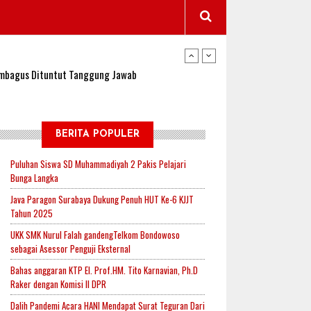
wangi Jadi Lokasi Uji Coba Program NADI JKN
sembagus Dituntut Tanggung Jawab
n Padi, Proyeksi Hasil Capai 2,4 Ton Gabah
BERITA POPULER
Puluhan Siswa SD Muhammadiyah 2 Pakis Pelajari
Bunga Langka
jak-Indonesia.id Perkuat Sinergitas Lewat Ngopi
Java Paragon Surabaya Dukung Penuh HUT Ke-6 KJJT
Tahun 2025
UKK SMK Nurul Falah gandengTelkom Bondowoso
RI untuk Mendukung Ketahanan Pangan Nasional
sebagai Asessor Penguji Eksternal
Bahas anggaran KTP El. Prof.HM. Tito Karnavian, Ph.D
Raker dengan Komisi II DPR
wangi Jadi Lokasi Uji Coba Program NADI JKN
Dalih Pandemi Acara HANI Mendapat Surat Teguran Dari