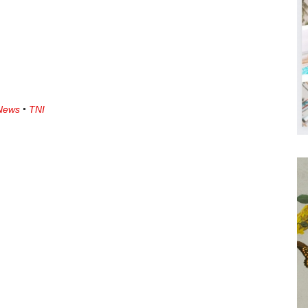
News
TNI