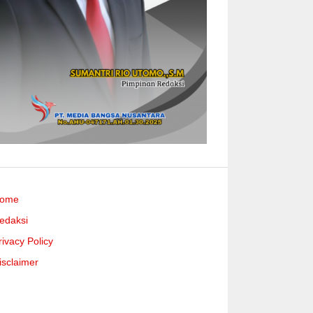
ome
edaksi
rivacy Policy
isclaimer