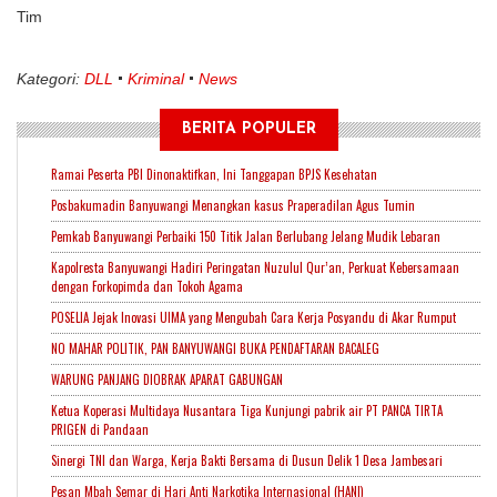
Tim
Kategori:
DLL
Kriminal
News
BERITA POPULER
Ramai Peserta PBI Dinonaktifkan, Ini Tanggapan BPJS Kesehatan
Posbakumadin Banyuwangi Menangkan kasus Praperadilan Agus Tumin
Pemkab Banyuwangi Perbaiki 150 Titik Jalan Berlubang Jelang Mudik Lebaran
Kapolresta Banyuwangi Hadiri Peringatan Nuzulul Qur’an, Perkuat Kebersamaan
dengan Forkopimda dan Tokoh Agama
POSELIA Jejak Inovasi UIMA yang Mengubah Cara Kerja Posyandu di Akar Rumput
NO MAHAR POLITIK, PAN BANYUWANGI BUKA PENDAFTARAN BACALEG
WARUNG PANJANG DIOBRAK APARAT GABUNGAN
Ketua Koperasi Multidaya Nusantara Tiga Kunjungi pabrik air PT PANCA TIRTA
PRIGEN di Pandaan
Sinergi TNI dan Warga, Kerja Bakti Bersama di Dusun Delik 1 Desa Jambesari
Pesan Mbah Semar di Hari Anti Narkotika Internasional (HANI)