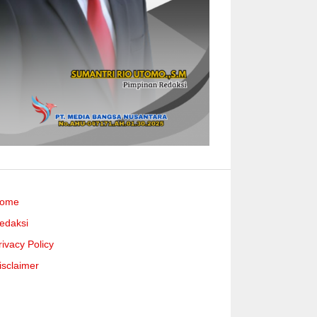
ome
edaksi
rivacy Policy
isclaimer