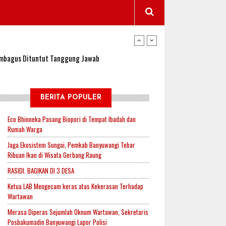
wangi Jadi Lokasi Uji Coba Program NADI JKN
sembagus Dituntut Tanggung Jawab
n Padi, Proyeksi Hasil Capai 2,4 Ton Gabah
BERITA POPULER
Eco Bhinneka Pasang Biopori di Tempat Ibadah dan
Rumah Warga
jak-Indonesia.id Perkuat Sinergitas Lewat Ngopi
Jaga Ekosistem Sungai, Pemkab Banyuwangi Tebar
Ribuan Ikan di Wisata Gerbang Raung
RASIDI. BAGIKAN DI 3 DESA
RI untuk Mendukung Ketahanan Pangan Nasional
Ketua LAB Mengecam keras atas Kekerasan Terhadap
Wartawan
Merasa Diperas Sejumlah Oknum Wartawan, Sekretaris
wangi Jadi Lokasi Uji Coba Program NADI JKN
Posbakumadin Banyuwangi Lapor Polisi