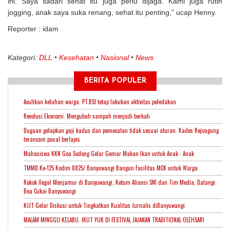
ini. Saya sadari sehat itu juga perlu dijaga. Kami juga rutin
jogging, anak saya suka renang, sehat itu penting,” ucap Henny.
Reporter : idam
Kategori:
DLL
Kesehatan
Nasional
News
BERITA POPULER
Acuhkan keluhan warga. PT.BSI tetap lakukan aktivitas peledakan
Revolusi Ekonomi. Mengubah sampah menjadi berkah
Dugaan gelapkan gaji kadus dan pemecatan tidak sesuai aturan. Kades Rejoagung
terancam pasal berlapis
Mahasiswa KKN Goa Sodong Gelar Gemar Makan Ikan untuk Anak - Anak
TMMD Ke-125 Kodim 0825/ Banyuwangi Bangun Fasilitas MCK untuk Warga
Rokok Ilegal Menjamur di Banyuwangi, Ketum Aliansi SNI dan Tim Media, Datangi
Bea Cukai Banyuwangi
KJJT Gelar Diskusi untuk Tingkatkan Kualitas Jurnalis diBanyuwangi
MALAM MINGGU KELABU. IKUT YUK DI FESTIVAL JAJANAN TRADITIONAL OLEHSARI