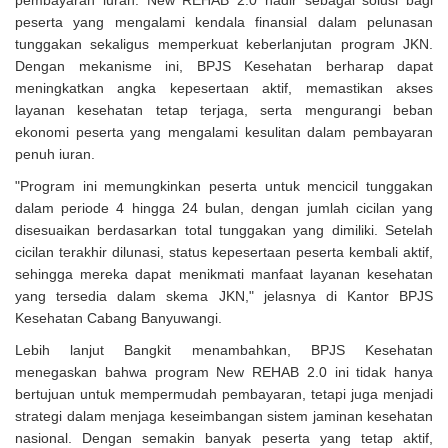
pembayaran iuran. New REHAB 2.0 hadir sebagai solusi bagi
peserta yang mengalami kendala finansial dalam pelunasan
tunggakan sekaligus memperkuat keberlanjutan program JKN.
Dengan mekanisme ini, BPJS Kesehatan berharap dapat
meningkatkan angka kepesertaan aktif, memastikan akses
layanan kesehatan tetap terjaga, serta mengurangi beban
ekonomi peserta yang mengalami kesulitan dalam pembayaran
penuh iuran.
"Program ini memungkinkan peserta untuk mencicil tunggakan
dalam periode 4 hingga 24 bulan, dengan jumlah cicilan yang
disesuaikan berdasarkan total tunggakan yang dimiliki. Setelah
cicilan terakhir dilunasi, status kepesertaan peserta kembali aktif,
sehingga mereka dapat menikmati manfaat layanan kesehatan
yang tersedia dalam skema JKN," jelasnya di Kantor BPJS
Kesehatan Cabang Banyuwangi.
Lebih lanjut Bangkit menambahkan, BPJS Kesehatan
menegaskan bahwa program New REHAB 2.0 ini tidak hanya
bertujuan untuk mempermudah pembayaran, tetapi juga menjadi
strategi dalam menjaga keseimbangan sistem jaminan kesehatan
nasional. Dengan semakin banyak peserta yang tetap aktif,