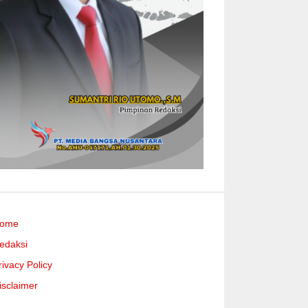
ome
edaksi
rivacy Policy
isclaimer