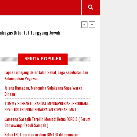
wangi Jadi Lokasi Uji Coba Program NADI JKN
sembagus Dituntut Tanggung Jawab
n Padi, Proyeksi Hasil Capai 2,4 Ton Gabah
BERITA POPULER
Lapas Lumajang Gelar Jalan Sehat, Jaga Kesehatan dan
Kekompakan Pegawai
jak-Indonesia.id Perkuat Sinergitas Lewat Ngopi
Jelang Ramadan, Mahendra Sulaksana Sapa Warga
Binaan
TOMMY SOEHARTO SANGAT MENGAPRESIASI PROGRAM
RI untuk Mendukung Ketahanan Pangan Nasional
REVOLUSI EKONOMI KERAKYATAN KOPERASI MNT
Lamseng Saragih Terpilih Menjadi Ketua FORBIS ( Forum
Banyuwangi Peduli Sampah )
wangi Jadi Lokasi Uji Coba Program NADI JKN
Ketua FKDT berikan arahan BIMTEK dikecamatan