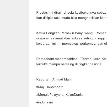
Prestasi ini diraih di sela kesibukannya seb
dan disiplin usia muda bisa menghasilkan ke
Ketua Pengkab Perbakin Banyuwangi, Romadhon
ucapkan selamat dan sukses setinggi-tingg
kejuaraan ini. Ini memotivasi perkembangan o
Romadhoni menambahkan, "Terima kasih Keiza
terbukti mampu bersaing di tingkat nasional.
Reporter : Ahmad Idam
#MajuDanModern
#MenujuPelayananKelasDunia
#indonesia