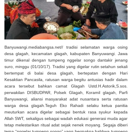
Solusi Tingkatkan Keaktifan Peserta JKN, Banyuwangi Jadi Lokasi
Uji Coba Program NADI JKN
Banyuwangi.mediabangsa.net// tradisi selamatan warga osing
desa glagah, kecamatan glagah, kabupaten Banyuwangi. Jawa
timur dikenal dengan tumpeng nggelar songo dantakir jenang
suro, minggu (01/10/17). Tradisi yang digelar rutin setahun sekali
bertempat di balai desa glagah, bertepatan dengan Hari
Kesaktian Pancasila, ratusan warga begitu antusias hadir dalam
acara tersebut bahkan camat Glagah Ustd.H.Astorik,S.sos.
perwakilan DISBUDPAR, Polsek Glagah, Koramil glagah, Parfi
Banyuwangi, aliansi masyarakat adat nusantara serta ratusan
warga desa glagah.Teguh Eko Rahadi selaku ketua panitia
meuturkan acara digelar sebagai bentuk rasa syukur kepada
Allah SWT, sekaligus sebagai wadah edukasi generasi muda agar
tetap melestarikan ritual adat sejak nenek moyang. Segaja diberi
tema “nggelar tumpeng songo” yang bermakna bahhwa tumpeng