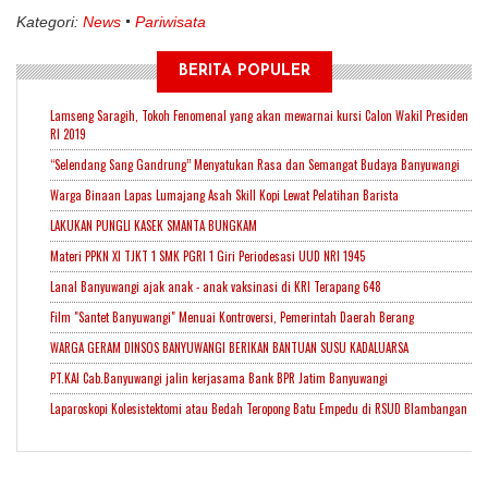
Kategori:
News
Pariwisata
BERITA POPULER
Lamseng Saragih, Tokoh Fenomenal yang akan mewarnai kursi Calon Wakil Presiden
RI 2019
“Selendang Sang Gandrung” Menyatukan Rasa dan Semangat Budaya Banyuwangi
Warga Binaan Lapas Lumajang Asah Skill Kopi Lewat Pelatihan Barista
LAKUKAN PUNGLI KASEK SMANTA BUNGKAM
Materi PPKN XI TJKT 1 SMK PGRI 1 Giri Periodesasi UUD NRI 1945
Lanal Banyuwangi ajak anak - anak vaksinasi di KRI Terapang 648
Film "Santet Banyuwangi" Menuai Kontroversi, Pemerintah Daerah Berang
WARGA GERAM DINSOS BANYUWANGI BERIKAN BANTUAN SUSU KADALUARSA
PT.KAI Cab.Banyuwangi jalin kerjasama Bank BPR Jatim Banyuwangi
Laparoskopi Kolesistektomi atau Bedah Teropong Batu Empedu di RSUD Blambangan