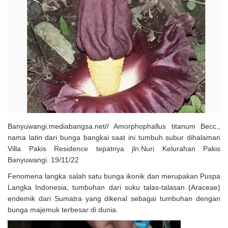
Solusi Tingkatkan Keaktifan Peserta JKN, Banyuwangi Jadi Lokasi
Uji Coba Program NADI JKN
Banyuwangi.mediabangsa.net// Amorphophallus titanum Becc.,
nama latin dari bunga bangkai saat ini tumbuh subur dihalaman
Villa Pakis Residence tepatnya jln.Nuri Kelurahan Pakis
Banyuwangi. 19/11/22
Fenomena langka salah satu bunga ikonik dan merupakan Puspa
Langka Indonesia, tumbuhan dari suku talas-talasan (Araceae)
endemik dari Sumatra yang dikenal sebagai tumbuhan dengan
bunga majemuk terbesar di dunia.