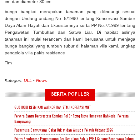
cm dan diameter 30 cm.
bunga bangkai merupakan tanaman yang dilindungi sesuai
dengan Undang-undang No. 5/1990 tentang Konservasi Sumber
Daya Alam Hayati dan Ekosistemnya serta PP No.7/1999 tentang
Pengawetan Tumbuhan dan Satwa Liar. Di habitat aslinya
tanaman ini mulai terancam dan kami berusaha untuk menjaga
bunga bangkai yang tumbuh subur di halaman villa kami. ungkap
pengelola villa pakis residence
Tim
Kategori:
DLL
News
BERITA POPULER
GUS ROBI RESMIKAN WARKOP DAN STMJ KOPERASI MNT
Perwira Santri Berprestasi Kombes Pol Dr Rofiq Ripto Himawan Nahkodai Polresta
Banyuwangi
Pagarnusa Banyuwangi Gelar Diklat dan Wisuda Pelatih Cabang 2026
Polres Bondowoso Pengamanan Tes Kenaikan Sabuk PSHT Cabang Bondowoso Tahun