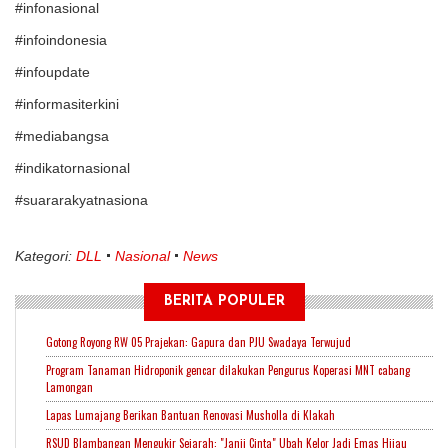
#infonasional
#infoindonesia
#infoupdate
#informasiterkini
#mediabangsa
#indikatornasional
#suararakyatnasiona
Kategori:
DLL
Nasional
News
BERITA POPULER
Gotong Royong RW 05 Prajekan: Gapura dan PJU Swadaya Terwujud
Program Tanaman Hidroponik gencar dilakukan Pengurus Koperasi MNT cabang
Lamongan
Lapas Lumajang Berikan Bantuan Renovasi Musholla di Klakah
RSUD Blambangan Mengukir Sejarah: "Janji Cinta" Ubah Kelor Jadi Emas Hijau