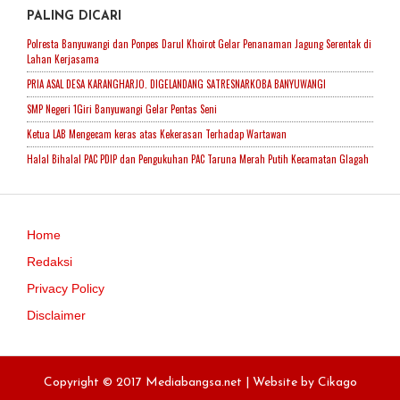
PALING DICARI
Polresta Banyuwangi dan Ponpes Darul Khoirot Gelar Penanaman Jagung Serentak di
Lahan Kerjasama
PRIA ASAL DESA KARANGHARJO. DIGELANDANG SATRESNARKOBA BANYUWANGI
SMP Negeri 1Giri Banyuwangi Gelar Pentas Seni
Ketua LAB Mengecam keras atas Kekerasan Terhadap Wartawan
Halal Bihalal PAC PDIP dan Pengukuhan PAC Taruna Merah Putih Kecamatan Glagah
Home
Redaksi
Privacy Policy
Disclaimer
Copyright © 2017 Mediabangsa.net | Website by
Cikago