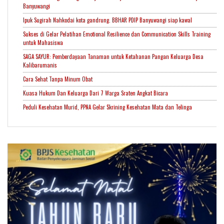
Banyuwangi
Ipuk Sugirah Nahkodai kota gandrung. BBHAR PDIP Banyuwangi siap kawal
Sukses di Gelar Pelatihan Emotional Resilience dan Communication Skills Training
untuk Mahasiswa
SAGA SAYUR: Pemberdayaan Tanaman untuk Ketahanan Pangan Keluarga Desa
Kalibarumanis
Cara Sehat Tanpa Minum Obat
Kuasa Hukum Dan Keluarga Dari 7 Warga Sraten Angkat Bicara
Peduli Kesehatan Murid, PPNA Gelar Skrining Kesehatan Mata dan Telinga