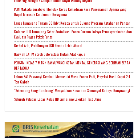
Lamseng Saragih : Sampah untuk Bayar Hutang Negara
PGN Makoda Surabaya Menolak Keras Kehadiran Para Penceramah Agama yang
Dapat Merusak Kerukunan Beragama.
Lapas Lumajang Tanam 60 Bibit Kelapa untuk Dukung Program Ketahanan Pangan
Kalapas II B Lumajang Gelar Sosialisasi Panca Carana Laksya Pemasyarakatan dan
Evaluasi Tugas Pokok Fungsi
Berkat Arip, Perhitungan JKN Pemda Lebih Akurat
Nasyiah JATIM soroti Deforestasi Hutan Adat Papua
PERSAMI KELAS 7 MTS N BANYUWANGI CETAK MENTAL GENERASI YANG BERIMAN SERTA
BERTAQWA
Lahan SAE Paswangi Kembali Memasuki Masa Panen Padi, Proyeksi Hasil Capai 2,4
Ton Gabah
“Selendang Sang Gandrung” Menyatukan Rasa dan Semangat Budaya Banyuwangi
Seluruh Petugas Lapas Kelas IIB Lumajang Lakukan Test Urine