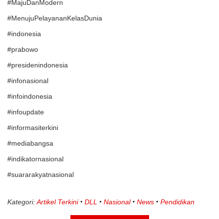
#MajuDanModern
#MenujuPelayananKelasDunia
#indonesia
#prabowo
#presidenindonesia
#infonasional
#infoindonesia
#infoupdate
#informasiterkini
#mediabangsa
#indikatornasional
#suararakyatnasional
Kategori:
Artikel Terkini
DLL
Nasional
News
Pendidikan