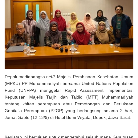
Solusi Tingkatkan Keaktifan Peserta JKN, Banyuwangi Jadi Lokasi
Uji Coba Program NADI JKN
Depok.mediabangsa.net// Majelis Pembinaan Kesehatan Umum
(MPKU) PP Muhammadiyah bersama United Nations Population
Fund (UNFPA) menggelar Rapid Assessment implementasi
Keputusan Majelis Tarjih dan Tajdid (MTT) Muhammadiyah
tentang khitan perempuan atau Pemotongan dan Perlukaan
Genitalia Perempuan (P2GP) yang berlangsung selama 2 hari,
Jumat-Sabtu (12-13/9) di Hotel Bumi Wiyata, Depok, Jawa Barat.
Kegiatan ini bertujuan untuk mengetahui sejauh mana Keputusan