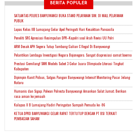
BERITA POPULER
SATLANTAS POLRES BANYUWANGI BUKA STAND PELAYANAN SIM. DI MALL PELAYANAN
PUBLIK
Lapas Kelas IIB Lumajang Gelar Apel Peringati Hari Kesaktian Pancasila
Peneliti SRC Apresiasi Kesimpulan DPR–Kapolri soal Arah Revisi UU Polri
ARM Desak APH Segera Tutup Tambang Galian C Ilegal Di Banyuwangi
Pelantikan Lembaga lnvestigasi Negara Bojonegoro. Sangat diapresiasi camat boerno
Prestasi Gemilang! SMK Models Sabet 3 Gelar Juara Olimpiade Literasi Tingkat
Kabupaten
Dipimpin Kanit Pidsus, Satgas Pangan Banyuwangi Intensif Monitoring Pasar Jelang
Nataru
Humanis dan Sigap; Polwan Polresta Banyuwangi Amankan Salat Jumat; Berikan
rasa aman ke jemaah
Kalapas II B Lumajang Hadiri Peringatan Sumpah Pemuda ke -96
KETUA DPRD BANYUWANGI GELAR RAPAT TERTUTUP DENGAN PT BSI TERKAIT
PEMBAGIAN SAHAM