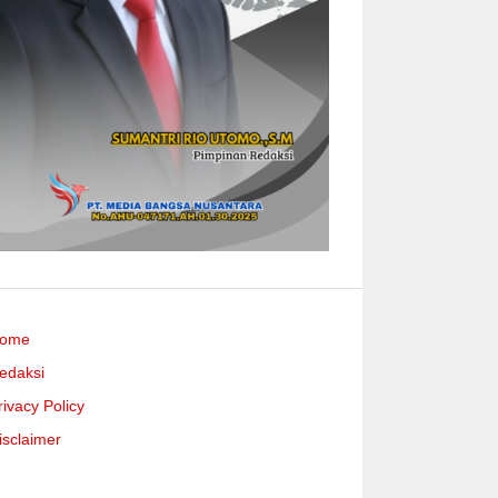
ome
edaksi
rivacy Policy
isclaimer