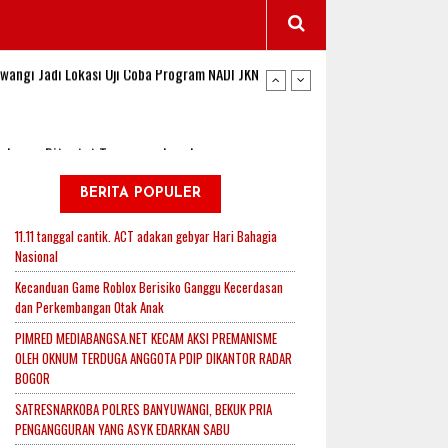
wangi Jadi Lokasi Uji Coba Program NADI JKN
sembagus Dituntut Tanggung Jawab
n Padi, Proyeksi Hasil Capai 2,4 Ton Gabah
BERITA POPULER
11.11 tanggal cantik. ACT adakan gebyar Hari Bahagia
Nasional
jak-Indonesia.id Perkuat Sinergitas Lewat Ngopi
Kecanduan Game Roblox Berisiko Ganggu Kecerdasan
dan Perkembangan Otak Anak
PIMRED MEDIABANGSA.NET KECAM AKSI PREMANISME
RI untuk Mendukung Ketahanan Pangan Nasional
OLEH OKNUM TERDUGA ANGGOTA PDIP DIKANTOR RADAR
BOGOR
SATRESNARKOBA POLRES BANYUWANGI, BEKUK PRIA
wangi Jadi Lokasi Uji Coba Program NADI JKN
PENGANGGURAN YANG ASYK EDARKAN SABU