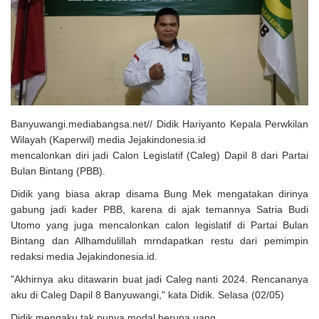
Solusi Tingkatkan Keaktifan Peserta JKN, Banyuwangi Jadi Lokasi
Uji Coba Program NADI JKN
Banyuwangi.mediabangsa.net// Didik Hariyanto Kepala Perwkilan
Wilayah (Kaperwil) media Jejakindonesia.id
mencalonkan diri jadi Calon Legislatif (Caleg) Dapil 8 dari Partai
Bulan Bintang (PBB).
Didik yang biasa akrap disama Bung Mek mengatakan dirinya
gabung jadi kader PBB, karena di ajak temannya Satria Budi
Utomo yang juga mencalonkan calon legislatif di Partai Bulan
Bintang dan Allhamdulillah mrndapatkan restu dari pemimpin
redaksi media Jejakindonesia.id.
"Akhirnya aku ditawarin buat jadi Caleg nanti 2024. Rencananya
aku di Caleg Dapil 8 Banyuwangi," kata Didik. Selasa (02/05)
Didik mengaku tak punya modal berupa uang.