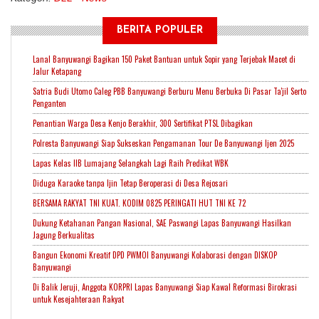
BERITA POPULER
Lanal Banyuwangi Bagikan 150 Paket Bantuan untuk Sopir yang Terjebak Macet di
Jalur Ketapang
Satria Budi Utomo Caleg PBB Banyuwangi Berburu Menu Berbuka Di Pasar Ta'jil Serto
Penganten
Penantian Warga Desa Kenjo Berakhir, 300 Sertifikat PTSL Dibagikan
Polresta Banyuwangi Siap Sukseskan Pengamanan Tour De Banyuwangi Ijen 2025
Lapas Kelas IIB Lumajang Selangkah Lagi Raih Predikat WBK
Diduga Karaoke tanpa Ijin Tetap Beroperasi di Desa Rejosari
BERSAMA RAKYAT TNI KUAT. KODIM 0825 PERINGATI HUT TNI KE 72
Dukung Ketahanan Pangan Nasional, SAE Paswangi Lapas Banyuwangi Hasilkan
Jagung Berkualitas
Bangun Ekonomi Kreatif DPD PWMOI Banyuwangi Kolaborasi dengan DISKOP
Banyuwangi
Di Balik Jeruji, Anggota KORPRI Lapas Banyuwangi Siap Kawal Reformasi Birokrasi
untuk Kesejahteraan Rakyat