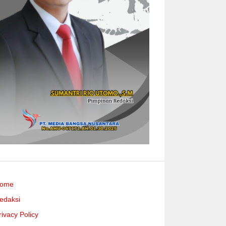
ome
edaksi
rivacy Policy