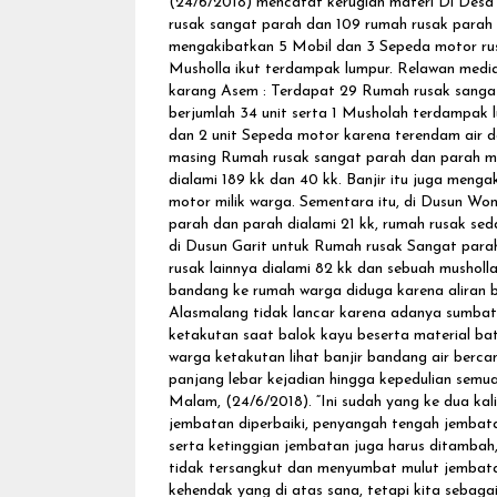
(24/6/2018) mencatat kerugian materi Di Desa
rusak sangat parah dan 109 rumah rusak parah
mengakibatkan 5 Mobil dan 3 Sepeda motor rus
Musholla ikut terdampak lumpur. Relawan medi
karang Asem : Terdapat 29 Rumah rusak sanga
berjumlah 34 unit serta 1 Musholah terdampak lu
dan 2 unit Sepeda motor karena terendam air d
masing Rumah rusak sangat parah dan parah m
dialami 189 kk dan 40 kk. Banjir itu juga menga
motor milik warga. Sementara itu, di Dusun W
parah dan parah dialami 21 kk, rumah rusak se
di Dusun Garit untuk Rumah rusak Sangat parah
rusak lainnya dialami 82 kk dan sebuah mushol
bandang ke rumah warga diduga karena aliran b
Alasmalang tidak lancar karena adanya sumba
ketakutan saat balok kayu beserta material b
warga ketakutan lihat banjir bandang air berca
panjang lebar kejadian hingga kepedulian sem
Malam, (24/6/2018). “Ini sudah yang ke dua k
jembatan diperbaiki, penyangah tengah jembata
serta ketinggian jembatan juga harus ditambah, 
tidak tersangkut dan menyumbat mulut jembatan
kehendak yang di atas sana, tetapi kita sebagai