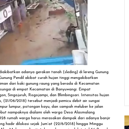
iakibatkan adanya gerakan tanah (sleding) di lereng Gunung
Gunung Pendil akibat curah hujan tinggi mengakibatkan
riman dari kaki gunung raung yang berada di Kecamatan
sungai di empat Kecamatan di Banyuwangi. Empat
 Singojuruh, Rogojampi, dan Blimbingsari. Intensitas hujan
 (21/06/2018) tersebut menjadi pemicu debit air sungai
pur lumpur, potongan kayu, dan sampah meluber ke jalan
sebut nampaknya dialami oleh warga Desa Alasmalang
328 rumah warga harus merasakan dampak dari adanya banjir
g hadir dilokasi sejak Jum’at (22/6/2018) hingga Minggu