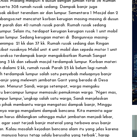
 Alas Malang meliputi 4 dusun dengan jumlah total 56 Rumah
 serta 308 rumah rusak sedang. Dampak banjir juga
ak akibat terendam air dan lumpur. Sementara 1 Masjid dan 2
abangsa.net mencatat korban kerugian masing-masing di dusun
t parah dan 40 rumah rusak parah. Rumah rusak sedang
mpur. Selain itu, terdapat kerugian kerugian rusak 1 unit mobil
an lumpur. Sedang kerugian materi di Bangunrejo masing-
enimpa 21 kk dan 37 kk. Rumah rusak sedang dan Ringan
kibat rusaknya Mobil unit 4 unit mobil dan sepeda motor 1 unit
onorekso terdampak banjir mengakibatkan Rumah Sangat
dang 3 kk dan sebuah masjid terdampak lumpur. Korban materi
 dialami 2 kk, rumah rusak Parah 25 kk belum lagi rumah
lah terdampak lumpur salah satu penyebab meluapnya banjir
anjir yang melewati jembatan Garit yang berada di Desa
tan. Menurut Sandi, warga setempat, warga mengaku
atu bercampur lumpur memasuki pemukiman warga. “Ngeri mas,
mpur lumpur,”ungkap salah satu warga, Sandi menjelaskan
ua pihak membantu warga mengatasi dampak banjir, Minggu
alinya warga mengalami dampak bencana. Kita meminta agar
n harus dihilangkan sehingga mulut jembatan menjadi lebar,
agar saat terjadi banjir material yang terbawa arus banjir
. Kalau masalah kejadian bencana alam itu yang jelas karena
 manusia harus tetap selalu berusaha yang terbaik”, harap