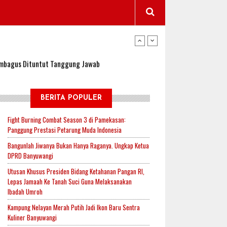
wangi Jadi Lokasi Uji Coba Program NADI JKN
sembagus Dituntut Tanggung Jawab
n Padi, Proyeksi Hasil Capai 2,4 Ton Gabah
BERITA POPULER
Fight Burning Combat Season 3 di Pamekasan:
Panggung Prestasi Petarung Muda Indonesia
jak-Indonesia.id Perkuat Sinergitas Lewat Ngopi
Bangunlah Jiwanya Bukan Hanya Raganya. Ungkap Ketua
DPRD Banyuwangi
Utusan Khusus Presiden Bidang Ketahanan Pangan RI,
RI untuk Mendukung Ketahanan Pangan Nasional
Lepas Jamaah Ke Tanah Suci Guna Melaksanakan
Ibadah Umroh
Kampung Nelayan Merah Putih Jadi Ikon Baru Sentra
wangi Jadi Lokasi Uji Coba Program NADI JKN
Kuliner Banyuwangi