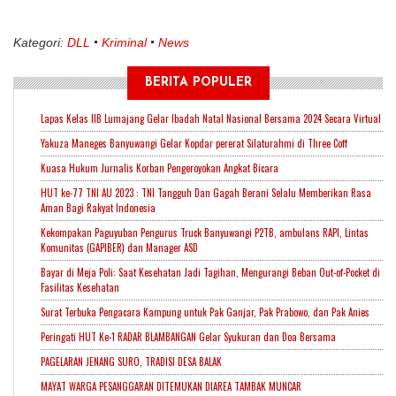
Kategori:
DLL
Kriminal
News
BERITA POPULER
Lapas Kelas IIB Lumajang Gelar Ibadah Natal Nasional Bersama 2024 Secara Virtual
Yakuza Maneges Banyuwangi Gelar Kopdar pererat Silaturahmi di Three Coff
Kuasa Hukum Jurnalis Korban Pengeroyokan Angkat Bicara
HUT ke-77 TNI AU 2023 : TNI Tangguh Dan Gagah Berani Selalu Memberikan Rasa
Aman Bagi Rakyat Indonesia
Kekompakan Paguyuban Pengurus Truck Banyuwangi P2TB, ambulans RAPI, Lintas
Komunitas (GAPIBER) dan Manager ASD
Bayar di Meja Poli: Saat Kesehatan Jadi Tagihan, Mengurangi Beban Out-of-Pocket di
Fasilitas Kesehatan
Surat Terbuka Pengacara Kampung untuk Pak Ganjar, Pak Prabowo, dan Pak Anies
Peringati HUT Ke-1 RADAR BLAMBANGAN Gelar Syukuran dan Doa Bersama
PAGELARAN JENANG SURO, TRADISI DESA BALAK
MAYAT WARGA PESANGGARAN DITEMUKAN DIAREA TAMBAK MUNCAR