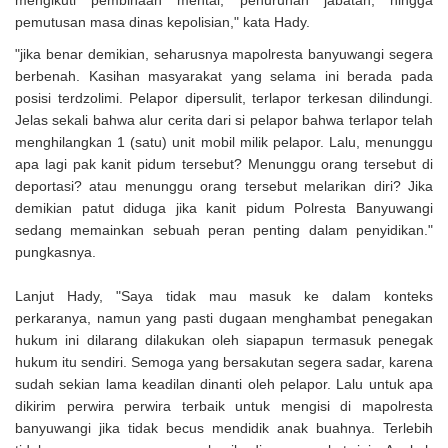
mengikuti pembinaan mental, penurunan jabatan, hingga
pemutusan masa dinas kepolisian," kata Hady.
"jika benar demikian, seharusnya mapolresta banyuwangi segera
berbenah. Kasihan masyarakat yang selama ini berada pada
posisi terdzolimi. Pelapor dipersulit, terlapor terkesan dilindungi.
Jelas sekali bahwa alur cerita dari si pelapor bahwa terlapor telah
menghilangkan 1 (satu) unit mobil milik pelapor. Lalu, menunggu
apa lagi pak kanit pidum tersebut? Menunggu orang tersebut di
deportasi? atau menunggu orang tersebut melarikan diri? Jika
demikian patut diduga jika kanit pidum Polresta Banyuwangi
sedang memainkan sebuah peran penting dalam penyidikan."
pungkasnya.
Lanjut Hady, "Saya tidak mau masuk ke dalam konteks
perkaranya, namun yang pasti dugaan menghambat penegakan
hukum ini dilarang dilakukan oleh siapapun termasuk penegak
hukum itu sendiri. Semoga yang bersakutan segera sadar, karena
sudah sekian lama keadilan dinanti oleh pelapor. Lalu untuk apa
dikirim perwira perwira terbaik untuk mengisi di mapolresta
banyuwangi jika tidak becus mendidik anak buahnya. Terlebih