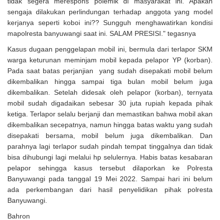
tidak segera merespons polemik di masyarakat ini. Apakah
sengaja dilakukan perlindungan terhadap anggota yang model
kerjanya seperti koboi ini?? Sungguh menghawatirkan kondisi
mapolresta banyuwangi saat ini. SALAM PRESISI." tegasnya
Kasus dugaan penggelapan mobil ini, bermula dari terlapor SKM
warga keturunan meminjam mobil kepada pelapor YP (korban).
Pada saat batas perjanjian yang sudah disepakati mobil belum
dikembalikan hingga sampai tiga bulan mobil belum juga
dikembalikan. Setelah didesak oleh pelapor (korban), ternyata
mobil sudah digadaikan sebesar 30 juta rupiah kepada pihak
ketiga. Terlapor selalu berjanji dan memastikan bahwa mobil akan
dikembalikan secepatnya, namun hingga batas waktu yang sudah
disepakati bersama, mobil belum juga dikembalikan. Dan
parahnya lagi terlapor sudah pindah tempat tinggalnya dan tidak
bisa dihubungi lagi melalui hp selulernya. Habis batas kesabaran
pelapor sehingga kasus tersebut dilaporkan ke Polresta
Banyuwangi pada tanggal 19 Mei 2022. Sampai hari ini belum
ada perkembangan dari hasil penyelidikan pihak polresta
Banyuwangi.
Bahron