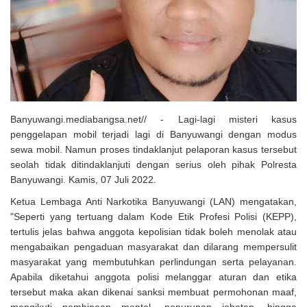
Solusi Tingkatkan Keaktifan Peserta JKN, Banyuwangi Jadi Lokasi
Uji Coba Program NADI JKN
Banyuwangi.mediabangsa.net// - Lagi-lagi misteri kasus
penggelapan mobil terjadi lagi di Banyuwangi dengan modus
sewa mobil. Namun proses tindaklanjut pelaporan kasus tersebut
seolah tidak ditindaklanjuti dengan serius oleh pihak Polresta
Banyuwangi. Kamis, 07 Juli 2022.
Ketua Lembaga Anti Narkotika Banyuwangi (LAN) mengatakan,
"Seperti yang tertuang dalam Kode Etik Profesi Polisi (KEPP),
tertulis jelas bahwa anggota kepolisian tidak boleh menolak atau
mengabaikan pengaduan masyarakat dan dilarang mempersulit
masyarakat yang membutuhkan perlindungan serta pelayanan.
Apabila diketahui anggota polisi melanggar aturan dan etika
tersebut maka akan dikenai sanksi membuat permohonan maaf,