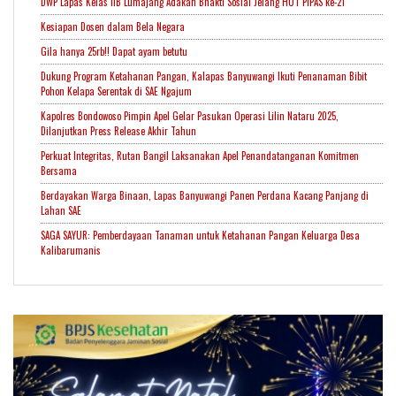
DWP Lapas Kelas IIB Lumajang Adakan Bhakti Sosial Jelang HUT PIPAS ke-21
Kesiapan Dosen dalam Bela Negara
Gila hanya 25rb!! Dapat ayam betutu
Dukung Program Ketahanan Pangan, Kalapas Banyuwangi Ikuti Penanaman Bibit
Pohon Kelapa Serentak di SAE Ngajum
Kapolres Bondowoso Pimpin Apel Gelar Pasukan Operasi Lilin Nataru 2025,
Dilanjutkan Press Release Akhir Tahun
Perkuat Integritas, Rutan Bangil Laksanakan Apel Penandatanganan Komitmen
Bersama
Berdayakan Warga Binaan, Lapas Banyuwangi Panen Perdana Kacang Panjang di
Lahan SAE
SAGA SAYUR: Pemberdayaan Tanaman untuk Ketahanan Pangan Keluarga Desa
Kalibarumanis