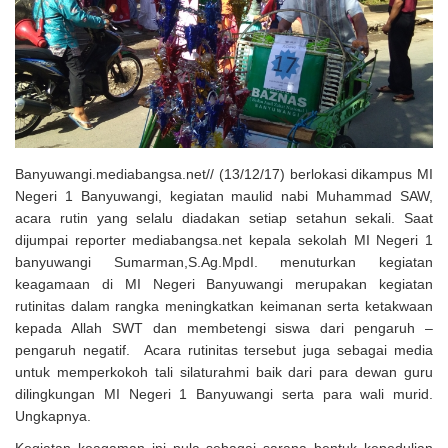
Solusi Tingkatkan Keaktifan Peserta JKN, Banyuwangi Jadi Lokasi
Uji Coba Program NADI JKN
Banyuwangi.mediabangsa.net// (13/12/17) berlokasi dikampus MI
Negeri 1 Banyuwangi, kegiatan maulid nabi Muhammad SAW,
acara rutin yang selalu diadakan setiap setahun sekali. Saat
dijumpai reporter mediabangsa.net kepala sekolah MI Negeri 1
banyuwangi Sumarman,S.Ag.MpdI. menuturkan kegiatan
keagamaan di MI Negeri Banyuwangi merupakan kegiatan
rutinitas dalam rangka meningkatkan keimanan serta ketakwaan
kepada Allah SWT dan membetengi siswa dari pengaruh –
pengaruh negatif. Acara rutinitas tersebut juga sebagai media
untuk memperkokoh tali silaturahmi baik dari para dewan guru
dilingkungan MI Negeri 1 Banyuwangi serta para wali murid.
Ungkapnya.