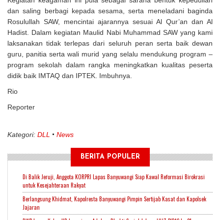
Kegiatan keagaman ini pula sebagai sarana bentuk kepedulian
dan saling berbagi kepada sesama, serta meneladani baginda
Rosulullah SAW, mencintai ajarannya sesuai Al Qur’an dan Al
Hadist. Dalam kegiatan Maulid Nabi Muhammad SAW yang kami
laksanakan tidak terlepas dari seluruh peran serta baik dewan
guru, panitia serta wali murid yang selalu mendukung program –
program sekolah dalam rangka meningkatkan kualitas peserta
didik baik IMTAQ dan IPTEK. Imbuhnya.
Rio
Reporter
Kategori:
DLL
News
BERITA POPULER
Di Balik Jeruji, Anggota KORPRI Lapas Banyuwangi Siap Kawal Reformasi Birokrasi
untuk Kesejahteraan Rakyat
Berlangsung Khidmat, Kapolresta Banyuwangi Pimpin Sertijab Kasat dan Kapolsek
Jajaran