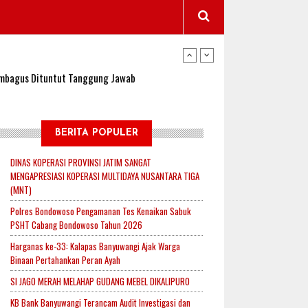
wangi Jadi Lokasi Uji Coba Program NADI JKN
sembagus Dituntut Tanggung Jawab
n Padi, Proyeksi Hasil Capai 2,4 Ton Gabah
BERITA POPULER
DINAS KOPERASI PROVINSI JATIM SANGAT
MENGAPRESIASI KOPERASI MULTIDAYA NUSANTARA TIGA
jak-Indonesia.id Perkuat Sinergitas Lewat Ngopi
(MNT)
Polres Bondowoso Pengamanan Tes Kenaikan Sabuk
PSHT Cabang Bondowoso Tahun 2026
RI untuk Mendukung Ketahanan Pangan Nasional
Harganas ke-33: Kalapas Banyuwangi Ajak Warga
Binaan Pertahankan Peran Ayah
SI JAGO MERAH MELAHAP GUDANG MEBEL DIKALIPURO
wangi Jadi Lokasi Uji Coba Program NADI JKN
KB Bank Banyuwangi Terancam Audit Investigasi dan