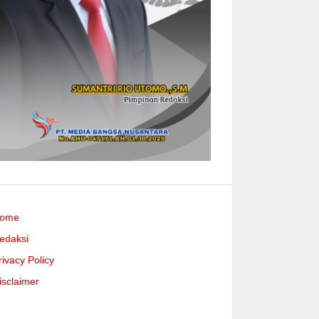
ome
edaksi
rivacy Policy
isclaimer