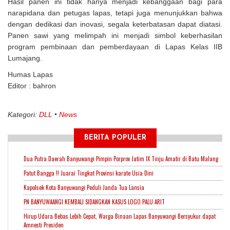
Hasil panen ini tidak hanya menjadi kebanggaan bagi para
narapidana dan petugas lapas, tetapi juga menunjukkan bahwa
dengan dedikasi dan inovasi, segala keterbatasan dapat diatasi.
Panen sawi yang melimpah ini menjadi simbol keberhasilan
program pembinaan dan pemberdayaan di Lapas Kelas IIB
Lumajang.
Humas Lapas
Editor : bahron
Kategori:
DLL
News
BERITA POPULER
Dua Putra Daerah Banyuwangi Pimpin Porprov Jatim IX Tinju Amatir di Batu Malang
Patut Bangga !! Juarai Tingkat Provinsi karate Usia Dini
Kapolsek Kota Banyuwangi Peduli Janda Tua Lansia
PN BANYUWAANGI KEMBALI SIDANGKAN KASUS LOGO PALU ARIT
Hirup Udara Bebas Lebih Cepat, Warga Binaan Lapas Banyuwangi Bersyukur dapat
Amnesti Presiden