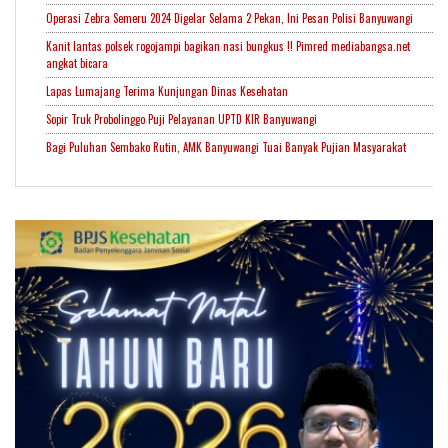
Operasi Zebra Semeru 2024 Digelar Selama 2 Pekan, Ini Pesan Polisi Banyuwangi
Kanit lantas polsek rogojampi bagikan nasi bungkus !! Pimred mediabangsa.net
angkat bicara
Lapas Lumajang Terima Kunjungan Dinas Kesehatan
Sopir Truk Probolinggo Puji Pelayanan UPTD KIR Banyuwangi
Bagi Puluhan Sembako Rutin, AMK Banyuwangi Tuai Banyak Pujian Masyarakat