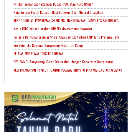
NH dan Semangat Reformasi Bupati IPUK atau NEPOTISME?
Raja Sengon Peduli Ratusan Nasi Bungkus & Air Mineral Dibagikan
AKBP.DONNY ADITYAWARMAN,SH.SIK,MSi. NAHKODA BARU MAPOLRES BANYUWANGI
Ketua FKDT berikan arahan BIMTEK dikecamatan tlogosari
Polresta Banyuwangi Gelar Sholat Ghaib untuk Korban KMP Tunu Pratama Jaya
Eco Bhinneka Regional Banyuwangi Gelar Fun Camp
PELAJAR SMP TEWAS TERSERET OMBAK
DPD PWMOI Banyuwangi Gelar Silaturahmi dengan Kapolresta Banyuwangi
AKSI PREMANISME PRAMUJI. OKNUM PEGAWAI DINAS PU BINA MARGA DIKENAI SANKSI