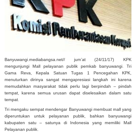
Solusi Tingkatkan Keaktifan Peserta JKN, Banyuwangi Jadi Lokasi
Uji Coba Program NADI JKN
Banyuwangi.mediabangsa.net// jum’at (24/11/17) KPK
mengunjungi Mall pelayanan publik pemkab banyuwangi. Tri
Gama Reva, Kepala Satuan Tugas 1 Pencegahan KPK,
menuturkan dirinya sangat mengapresiasi langkah ini karena
memudahkan masyarakat tidak perlu lagi berpindah – pindah
tempat, karena semua urusan dapat diselesaikan dalam satu
tempat.
Tri mengaku sempat mendengar Banyuwangi membuat mall yang
diperuntukan untuk pelayanan publik, bahkan banyuwangi
kabupaten satu – satunya di Indonesia yang memiliki Mall
Pelayanan publik.