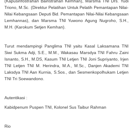
(Kapusinfostrahan Bainstrahan Kemhan), Marsma TNI Drs. Yudi
Triono, M.Sc. (Direktur Pelatihan Untuk Pelatih Pemantapan Nilai-
Nilai Kebangsaan Deputi Bid. Pemantapan Nilai-Nilai Kebangsaan
Lemhannas), dan Marsma TNI Yuwono Agung Nugroho, S.H.,
M.H. (Karokum Setjen Kemhan).
Turut mendampingi Panglima TNI yaitu Kasal Laksamana TNI
Siwi Sukma Adji, S.E., M.M., Wakasau Marsdya TNI Fahru Zaini
Isnanto, S.H., M.DS, Kasum TNI Letjen TNI Joni Supriyanto, Irjen
TNI Letjen TNI M. Herindra, M.A., M.Sc., Danjen Akademi TNI
Laksdya TNI Aan Kurnia, S.Sos., dan Sesmenkopolhukam Letjen
TNI Tri Soewandono.
Autentikasi :
Kabidpenum Puspen TNI, Kolonel Sus Taibur Rahman
Rio