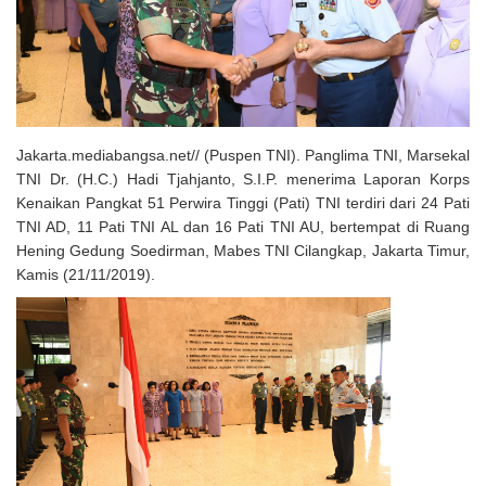
Solusi Tingkatkan Keaktifan Peserta JKN, Banyuwangi Jadi Lokasi
Uji Coba Program NADI JKN
Jakarta.mediabangsa.net// (Puspen TNI). Panglima TNI, Marsekal
TNI Dr. (H.C.) Hadi Tjahjanto, S.I.P. menerima Laporan Korps
Kenaikan Pangkat 51 Perwira Tinggi (Pati) TNI terdiri dari 24 Pati
TNI AD, 11 Pati TNI AL dan 16 Pati TNI AU, bertempat di Ruang
Hening Gedung Soedirman, Mabes TNI Cilangkap, Jakarta Timur,
Kamis (21/11/2019).