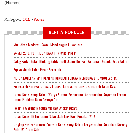
(Humas)
Kategori:
DLL
News
BERITA POPULER
Wujudkan Moderasi Sosial Membangun Nusantara
24 MEI 2019. 19 TRILIUN DANA THR CAIR HARI INI
Caleg Partai Bulan Bintang Satria Budi Utomo Berikan Santunan Kepada Anak Yatim
Sijago Merah Lalap Pasar Benculuk
KETUA KOPERASI MNT KEMBALI BERULAH DENGAN MEMBUKA 2 ROMBONG STMJ
Pemotor di Karawang Tewas Diduga Terjerat Benang Layangan di Jalan Raya
Lapas Banyuwangi Bekali Warga Binaan Perempuan Keterampilan Anyaman Kreatif
untuk Pulihkan Rasa Percaya Diri
Polemik Warung Madura Miskawi Angkat Bicara
Lapas Kelas IIB Lumajang Selangkah Lagi Raih Predikat WBK
Ungkap Kasus Narkoba; Polresta Banyuwangi Bekuk Pengedar dan Amankan Barang
Bukti 50 Gram Sabu