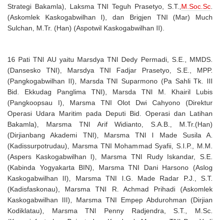
Strategi Bakamla), Laksma TNI Teguh Prasetyo, S.T.,
M.Soc.Sc
.
(Askomlek Kaskogabwilhan I), dan Brigjen TNI (Mar) Much
Sulchan, M.Tr. (Han) (Aspotwil Kaskogabwilhan II).
16 Pati TNI AU yaitu Marsdya TNI Dedy Permadi, S.E., MMDS.
(Dansesko TNI), Marsdya TNI Fadjar Prasetyo, S.E., MPP.
(Pangkogabwilhan II), Marsda TNI Suparmono (Pa Sahli Tk. III
Bid. Ekkudag Panglima TNI), Marsda TNI M. Khairil Lubis
(Pangkoopsau I), Marsma TNI Olot Dwi Cahyono (Direktur
Operasi Udara Maritim pada Deputi Bid. Operasi dan Latihan
Bakamla), Marsma TNI Arif Widianto, S.A.B., M.Tr.(Han)
(Dirjianbang Akademi TNI), Marsma TNI I Made Susila A.
(Kadissurpotrudau), Marsma TNI Mohammad Syafii, S.I.P., M.M.
(Aspers Kaskogabwilhan I), Marsma TNI Rudy Iskandar, S.E.
(Kabinda Yogyakarta BIN), Marsma TNI Dani Harsono (Aslog
Kaskogabwilhan II), Marsma TNI I.G. Made Radar P.J., S.T.
(Kadisfaskonau), Marsma TNI R. Achmad Prihadi (Askomlek
Kaskogabwilhan III), Marsma TNI Empep Abdurohman (Dirjian
Kodiklatau), Marsma TNI Penny Radjendra, S.T., M.Sc.