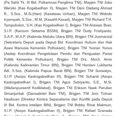
(Pa Sahli Tk. III Bid. Polkamnas Panglima TNI), Mayjen TNI Joko
Warsito (Kas Kogabwilhan II), Mayjen TNI Deni Dadang Ahmad
R., S.Sos., M.Si.(Han) (Kasatwas Unhan), Mayjen TNI Widodo
Iryansyah, S.Sos., M.M. (Kasahli Kasad), Mayjen TNI Richard T.H.
Tampubolon, S.H. (Kas Kogabwilhan I), Brigjen TNI Ariswan Boer,
S.I.P. (Karoum Settama BSSN), Brigjen TNI Dudy Fristiyanto,
S.A.P., M.A.P. (Kabinda Maluku Utara BIN), Brigjen TNI Jusmarizal
(Sekretaris Deputi pada Deputi Bid. Koordinasi Hukum dan Hak
Asasi Manusia Kemenko Polhukam), Brigjen TNI Yusran Yunus
(Asdep Koordinasi Pengelolaan Pemilu dan Penguatan Partai
Politik Kemenko Polhukam), Brigjen TNI Drs. Moch. Amin
(Kabinda Kalimantan Timur BIN), Brigjen TNI Hardani Lukitanta
Adi, S.Sos. (Kabinda Papua Barat BIN), Brigjen TNI Suswatyo,
S.I.P. (Asops Kaskogabwilhan III), Brigjen TNI Suhardi (Asops
Kaskogabwilhan I), Brigjen TNI Agus Subiyanto, S.E., M.Si.
(Wadanpussenif Kodiklatad), Brigjen TNI Erikson Naek Parulian
Simanjuntak (Dansatintel Bais TNI), Brigjen TNI Joni Triman
Hasibuan (Direktur Kontra Separatisme dan Konflik pada Deputi
III Bid. Kontra Intelijen BIN), Brigjen TNI Bobby Rinal Makmun,
S.I.P. (Asops Kaskogabwilhan II), Brigjen TNI Rafael Granada