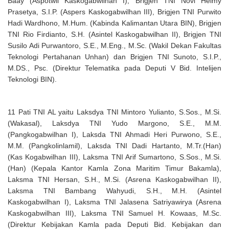
Baay (Aspotwil Kaskogabwilhan I), Brigjen TNI Novi Helmy
Prasetya, S.I.P. (Aspers Kaskogabwilhan III), Brigjen TNI Purwito
Hadi Wardhono, M.Hum. (Kabinda Kalimantan Utara BIN), Brigjen
TNI Rio Firdianto, S.H. (Asintel Kaskogabwilhan II), Brigjen TNI
Susilo Adi Purwantoro, S.E., M.Eng., M.Sc. (Wakil Dekan Fakultas
Teknologi Pertahanan Unhan) dan Brigjen TNI Sunoto, S.I.P.,
M.DS., Psc. (Direktur Telematika pada Deputi V Bid. Intelijen
Teknologi BIN).
11 Pati TNI AL yaitu Laksdya TNI Mintoro Yulianto, S.Sos., M.Si.
(Wakasal), Laksdya TNI Yudo Margono, S.E., M.M.
(Pangkogabwilhan I), Laksda TNI Ahmadi Heri Purwono, S.E.,
M.M. (Pangkolinlamil), Laksda TNI Dadi Hartanto, M.Tr.(Han)
(Kas Kogabwilhan III), Laksma TNI Arif Sumartono, S.Sos., M.Si.
(Han) (Kepala Kantor Kamla Zona Maritim Timur Bakamla),
Laksma TNI Hersan, S.H., M.Si. (Asrena Kaskogabwilhan II),
Laksma TNI Bambang Wahyudi, S.H., M.H. (Asintel
Kaskogabwilhan I), Laksma TNI Jalasena Satriyawirya (Asrena
Kaskogabwilhan III), Laksma TNI Samuel H. Kowaas, M.Sc.
(Direktur Kebijakan Kamla pada Deputi Bid. Kebijakan dan