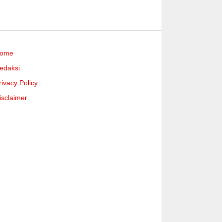
ome
edaksi
rivacy Policy
isclaimer