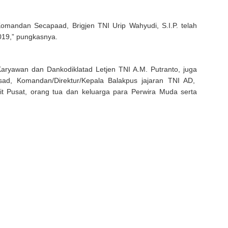
Komandan Secapaad, Brigjen TNI Urip Wahyudi, S.I.P. telah
019,” pungkasnya.
Karyawan dan Dankodiklatad Letjen TNI A.M. Putranto, juga
sad, Komandan/Direktur/Kepala Balakpus jajaran TNI AD,
sit Pusat, orang tua dan keluarga para Perwira Muda serta