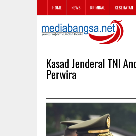
HOME
NEWS
KRIMINAL
KESEHATAN
Kasad Jenderal TNI And
Perwira