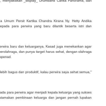
, menyaksikan _display_ Drumband Canka Panorama, dari
ua Umum Persit Kartika Chandra Kirana Ny. Hetty Andika
ada para perwira yang baru dilantik beserta istri dan
erwira baru dan keluarganya, Kasad juga menekankan agar
erolahraga, dan punya target harus sehat, dengan olahraga
ispenad.
lebih bagus dan produktif, kalau perwira saya sehat semua,"
epada para perwira agar menjadi kepala keluarga yang sukses
utamakan pembinaan keluarga dan jangan pernah lupakan