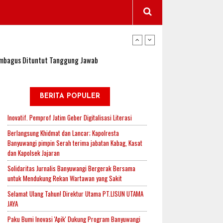
wangi Jadi Lokasi Uji Coba Program NADI JKN
sembagus Dituntut Tanggung Jawab
n Padi, Proyeksi Hasil Capai 2,4 Ton Gabah
BERITA POPULER
Inovatif. Pemprof Jatim Geber Digitalisasi Literasi
jak-Indonesia.id Perkuat Sinergitas Lewat Ngopi
Berlangsung Khidmat dan Lancar; Kapolresta
Banyuwangi pimpin Serah terima jabatan Kabag, Kasat
dan Kapolsek Jajaran
Solidaritas Jurnalis Banyuwangi Bergerak Bersama
RI untuk Mendukung Ketahanan Pangan Nasional
untuk Mendukung Rekan Wartawan yang Sakit
Selamat Ulang Tahun! Direktur Utama PT.LISUN UTAMA
JAYA
wangi Jadi Lokasi Uji Coba Program NADI JKN
Paku Bumi Inovasi 'Apik' Dukung Program Banyuwangi