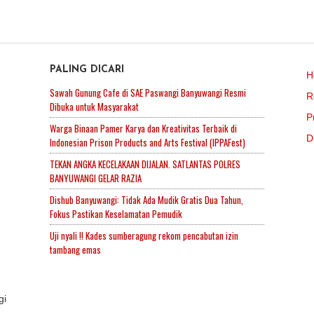
PALING DICARI
H
Sawah Gunung Cafe di SAE Paswangi Banyuwangi Resmi
R
Dibuka untuk Masyarakat
P
Warga Binaan Pamer Karya dan Kreativitas Terbaik di
D
Indonesian Prison Products and Arts Festival (IPPAFest)
TEKAN ANGKA KECELAKAAN DIJALAN. SATLANTAS POLRES
BANYUWANGI GELAR RAZIA
Dishub Banyuwangi: Tidak Ada Mudik Gratis Dua Tahun,
Fokus Pastikan Keselamatan Pemudik
Uji nyali !! Kades sumberagung rekom pencabutan izin
tambang emas
gi