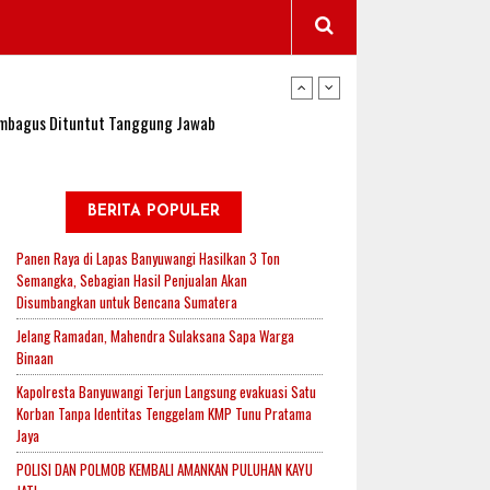
wangi Jadi Lokasi Uji Coba Program NADI JKN
sembagus Dituntut Tanggung Jawab
n Padi, Proyeksi Hasil Capai 2,4 Ton Gabah
BERITA POPULER
Panen Raya di Lapas Banyuwangi Hasilkan 3 Ton
Semangka, Sebagian Hasil Penjualan Akan
jak-Indonesia.id Perkuat Sinergitas Lewat Ngopi
Disumbangkan untuk Bencana Sumatera
Jelang Ramadan, Mahendra Sulaksana Sapa Warga
Binaan
RI untuk Mendukung Ketahanan Pangan Nasional
Kapolresta Banyuwangi Terjun Langsung evakuasi Satu
Korban Tanpa Identitas Tenggelam KMP Tunu Pratama
Jaya
wangi Jadi Lokasi Uji Coba Program NADI JKN
POLISI DAN POLMOB KEMBALI AMANKAN PULUHAN KAYU