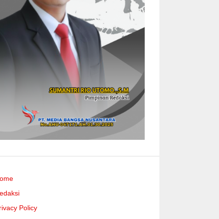
ome
edaksi
rivacy Policy